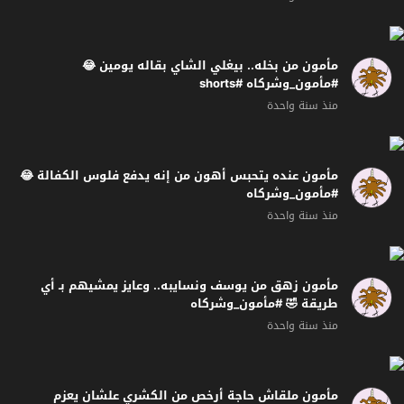
مأمون من بخله.. بيغلي الشاي بقاله يومين 😂
#مأمون_وشركاه #shorts
منذ سنة واحدة
مأمون عنده يتحبس أهون من إنه يدفع فلوس الكفالة 😂
#مأمون_وشركاه
منذ سنة واحدة
مأمون زهق من يوسف ونسايبه.. وعايز يمشيهم بـ أي
طريقة 🤣 #مأمون_وشركاه
منذ سنة واحدة
مأمون ملقاش حاجة أرخص من الكشري علشان يعزم