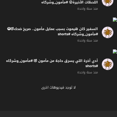
اللحظات الأخيرة😮 #مأمون_وشركاه
منذ سنة واحدة
السفير كان هيموت بسبب عمايل مأمون.. صريخ ضحك🤣😂
#مأمون_وشركاه #shorts
منذ سنة واحدة
أدي أخرة اللي يسرق حاجة من مأمون 🤣 #مأمون_وشركاه
#shorts
منذ سنة واحدة
لا توجد فيديوهات اخرى