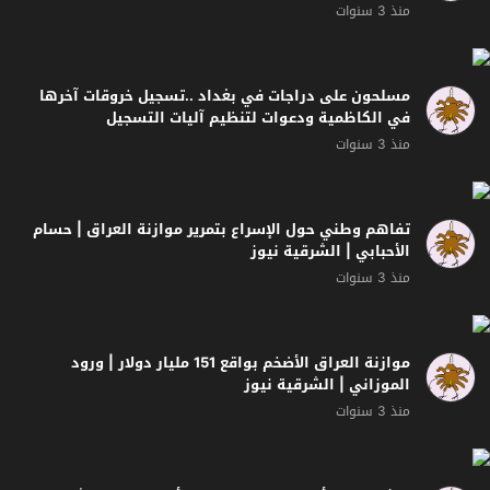
موازنة العراق الأضخم بواقع 151 مليار دولار | ورود
الموزاني | الشرقية نيوز
منذ 3 سنوات
هذه موقف أهالي مدينة الصدر.. أحد نزلاء مستشفى
الشماعية يروي ما حدث للمرضى أثناء سقوط النظام عام
2003
منذ 3 سنوات
مانشيت أحمر | اغتصاب الطفلة “في” يرفع سقف الدعوات
لاعدام الوحوش البشرية
منذ 3 سنوات