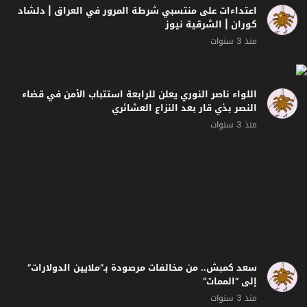
اللواء ناصر النوري يعلن للرابعة استتباب الأمن في قضاء
النصر بذي قار بعد النزاع العشائري
منذ 3 سنوات
سعد كمبش.. من مخالفات مرصودة بـ”ملايين الدولارات”
إلى “الممات”
منذ 3 سنوات
الداخلية تكشف للرابعة تفاصيل جديدة عن وفاة كمبش
والقبض عليه
منذ 3 سنوات
تحضير ( حلوى التوست ) مع الشيف آية الفتلاوي
منذ 3 سنوات