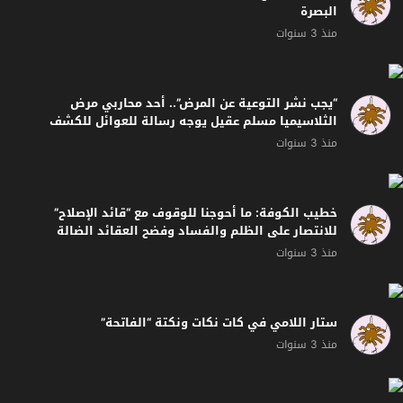
الثلاسيميا مسلم عقيل يوجه رسالة للعوائل للكشف
المبكر عنه
منذ 3 سنوات
خطيب الكوفة: ما أحوجنا للوقوف مع “قائد الإصلاح”
للانتصار على الظلم والفساد وفضح العقائد الضالة
منذ 3 سنوات
ستار اللامي في كات نكات ونكتة “الفاتحة”
منذ 3 سنوات
اعتداءات على منتسبي شرطة المرور في العراق | دلشاد
كوران | الشرقية نيوز
منذ 3 سنوات