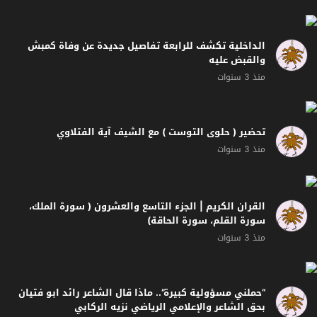
القران الكريم | الجزء التاسع والعشرون ( سورة الملك،
سورة القلم، سورة الحاقة)
منذ 3 سنوات
“حملني مسؤولية كبيرة”.. ماذا قال الشاعر رائد ابو فتيان
بحق الشاعر والإعلامي الرياضي نزيه الركابي
منذ 3 سنوات
مسلحون على دراجات في بغداد ..تسجيل خروقات آخرها
في الكاظمية ودعوات لتنظيم آليات التسجيل
منذ 3 سنوات
تفاهم وطني حول الإسراع بتمرير موازنة العراق | حسام
الأحبابي | الشرقية نيوز
منذ 3 سنوات