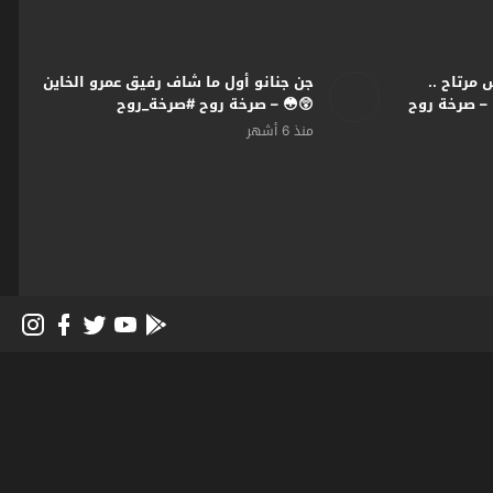
مرتاح ..
جن جنانو أول ما شاف رفيق عمرو الخاين
 – صرخة روح
😲😳 – صرخة روح #صرخة_روح
منذ 6 أشهر