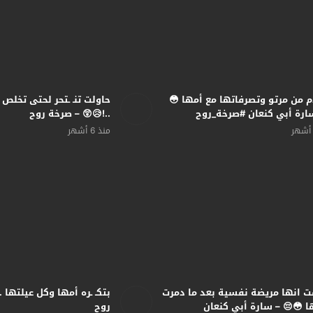
 من مرتو وتصرفاتها مع أمها 😳
حاولت تنـ ـتحر لحتى تخلص 
ارة أبي كنعان #صرخة_روح
..!😥😲 – صرخة روح
منذ 6 أشهر
ت انها مريضة نفسية بعد ما دمرت
بتكـ ـره أمها وكل عيلتها .
ا 😳😔 – سارة أبي كنعان
روح