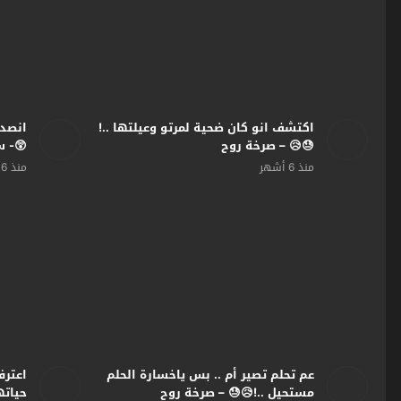
اكتشف انو كان ضحية لمرتو وعيلتها ..!
انصدم
😓😥 – صرخة روح
😲- س
منذ 6 أشهر
منذ 6 أشهر
عم تحلم تصير أم .. بس ياخسارة الحلم
اعترف
مستحيل ..!😥😓 – صرخة روح
حياته