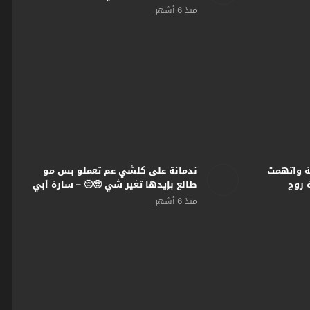
#صرخة_روح
منذ 6 أشهر
ة واتهمت
ندمانة على كلشي عم تعملو بس مو
 روح
طالع بإيدها تغير شي 🥺😔 – سارة أبي
كنعان #صرخة_روح
منذ 6 أشهر