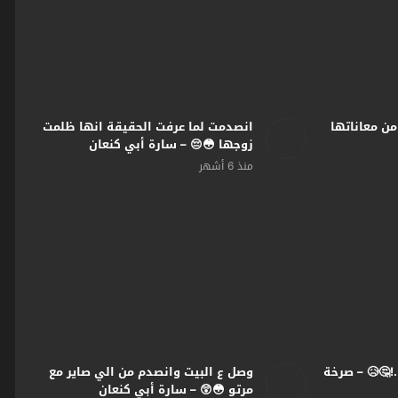
من معاناتها
انصدمت لما عرفت الحقيقة انها ظلمت
زوجها 😳😔 – سارة أبي كنعان
#صرخة_روح
منذ 6 أشهر
.!🤔😥 – صرخة
وصل ع البيت وانصدم من الي صاير مع
مرتو 😳😲 – سارة أبي كنعان