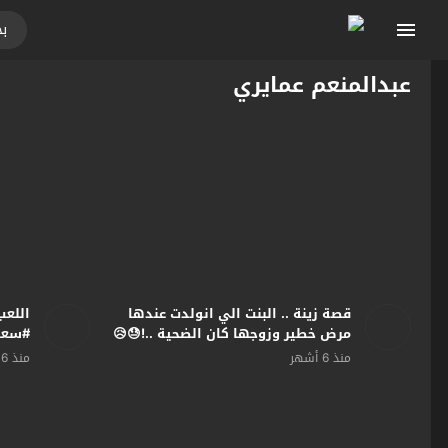
عبدالمنعم عمايري
قصة زينة .. البنت الي انولدت عندها
اللعب
مرض خطير وزوجها كان الضحية ..!😓😥
#سعاد
– صرخة روح
#رمضان2026 #عبدالم
منذ 6 أشهر
منذ 6 أشهر