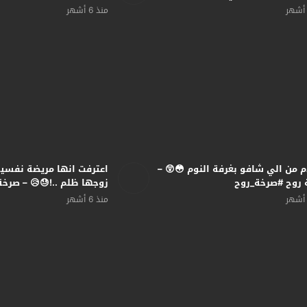
#صرخة
منذ 6 أشهر
نها مريضة نفسية واتهمت
انصدم من الي شافو بغرفة النوم 
ا ظلم ..!😓😥 – صرخة روح
صرخة روح #صرخ
منذ 6 أشهر