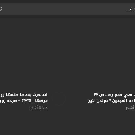
 معي حقو رصـ ـاص 😳
انتـ ـحرت بعد ما طلقها 
ة_المجنون #غولدن_لاين
مرضها ..!😥😓 – صرخة روح
نعم_عمايري
منذ 6 أشهر