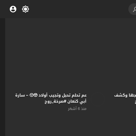
زوجها وكشف
عم تحلم تحبل وتجيب أولاد 🥺😔 – سارة
أبي كنعان #صرخة_روح
منذ 6 أشهر