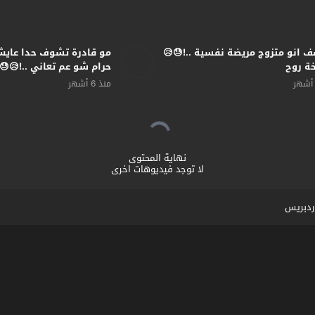
 انو متزوج مريضة نفسية ..!😓😥
مو قادرة تشوف حدا عايش 
ة روح
حرام شو عم تعاني ..!😥😓
منذ 6 أشهر
نهاية المحتوى
لا توجد فيديوهات اخرى
ردبريس