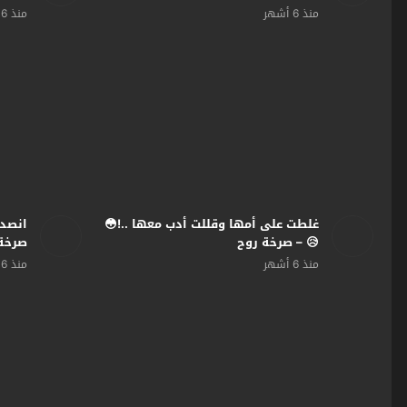
_روح
منذ 6 أشهر
منذ 6 أشهر
😲 –
غلطت على أمها وقللت أدب معها ..!😳
ة_روح
😥 – صرخة روح
منذ 6 أشهر
منذ 6 أشهر