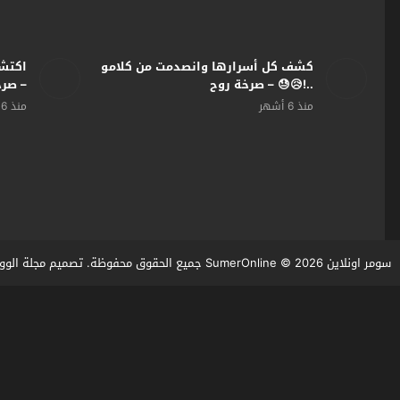
كشف كل أسرارها وانصدمت من كلامو
اكتشف
..!😥😓 – صرخة روح
– صرخ
منذ 6 أشهر
منذ 6 أشهر
سومر اونلاين SumerOnline
© 2026 جميع الحقوق محفوظة. تصميم
مجلة الوو