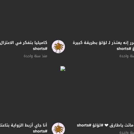
رر إنه يعتذر لـ لؤلؤ بطريقة كبيرة
كاميليا بتفكر في الاعتزال
shor
#shorts
ة واحدة
منذ سنة واحدة
اتت ياطارق 💔 #لؤلؤ #shorts
أنا جاي أزبط الزواية بتاعت
#shorts
ة واحدة