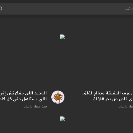
عرف الحقيقة وصالح لؤلؤ..
الوحيد اللي مفكرتش إني
 خلص من بدر #لؤلؤ
اللي يستاهل مني كل كلم
#لؤلؤ #shorts
ة واحدة
منذ سنة واحدة