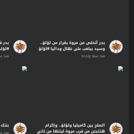
بدر أتخلص من مروة بقرار من لؤلؤ..
بدر ق
وسيد بيلعب على نهال وداليا #لؤلؤ
#لؤلؤ #ts
منذ سنة واحدة
منذ سن
الصلح بين كاميليا ولؤلؤ.. وإكرام
بنتك م
هتتجنن من قرب مروة لبنتها من تاني
منذ سن