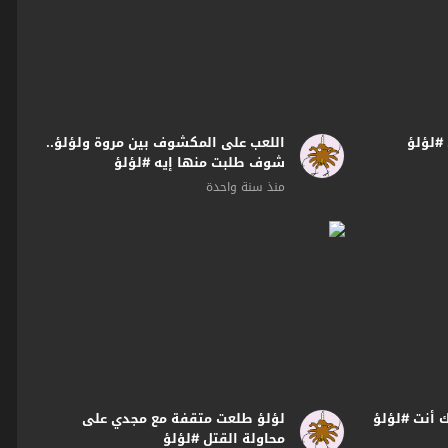
 #لؤلؤ
اللعب على المكشوف بين مروة ولؤلؤ..
شوف طلبت منها إيه #لؤلؤ
منذ سنة واحدة
ك أنت #لؤلؤ
لؤلؤ طلعت متقفة مع مجدي على
محاولة القتل #لؤلؤ