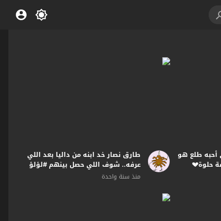
 أحبه طلع هو
طارق نصار خد ابنه من داليا بعد اللي
ة حلوة💔
عرفه.. شوف اللي حصل بينهم #لؤلؤ
منذ سنة واحدة