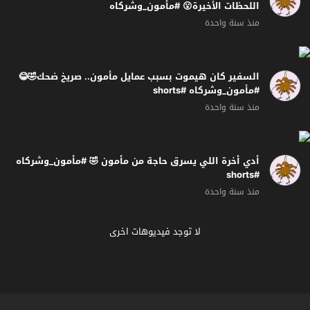
اللحظات الأخيرة😮 #مأمون_وشركاه
منذ سنة واحدة
السفير كان هيموت بسبب عمايل مأمون.. صريخ ضحك🤣😂
#مأمون_وشركاه #shorts
منذ سنة واحدة
أدي أخرة اللي يسرق حاجة من مأمون 🤣 #مأمون_وشركاه
#shorts
منذ سنة واحدة
لا توجد فيديوهات اخرى