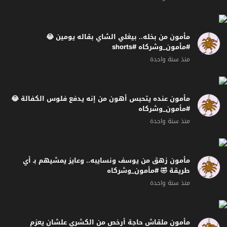
مأمون من بخله.. بيغلي الشاي بقاله يومين 😂
#مأمون_وشركاه #shorts
منذ سنة واحدة
مأمون عنده يتحبس أهون من إنه يدفع فلوس الكفالة 😂
#مأمون_وشركاه
منذ سنة واحدة
مأمون زهق من يوسف ونسايبه.. وعايز يمشيهم بـ أي
طريقة 🤣 #مأمون_وشركاه
منذ سنة واحدة
مأمون ملقاش حاجة أرخص من الكشري علشان يعزم