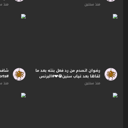
منذ سنتين
منذ س
رضوان اتصدم من رد فعل بنته بعد ما
شافت 
لقاها بعد غياب سنين😭💔#البرنس
#Shorts
منذ سنتين
منذ س