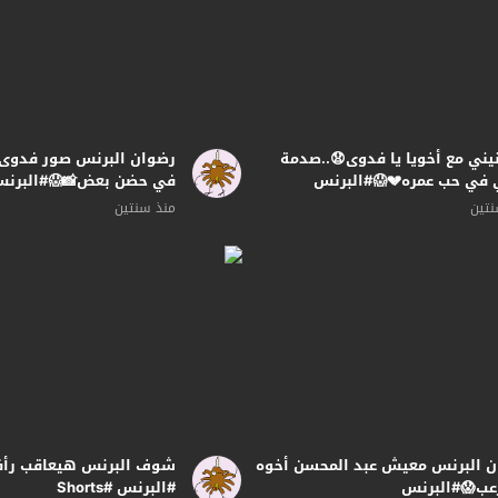
يني مع أخويا يا فدوى😧..صدمة
رضوان البرنس صور فدوى 
في حب عمره💔😱#البرنس
في حضن بعض📸😱#البرن
نتين
منذ سنتين
 البرنس معيش عبد المحسن أخوه
شوف البرنس هيعاقب رأفت
عب😱#البرنس
#البرنس #Shorts