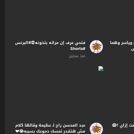
وياسر وهما
فتحي عرف إن مراته بتخونه😡#البرنس
س
#Shorts
منذ سنتين
 إزاي ؟😱
عبد المحسن راح لـ عظيمة وقالها كلام
مش هتقدر تمسك دموعك بسببه😭💔