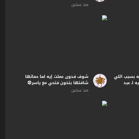
#البرنس
منذ سنتين
ه بسبب اللي
شوف فدوى عملت إيه لما حماتها
 لـ عبد
شافتها بتخون فتحي مع ياسر😧
#البرنس
منذ سنتين