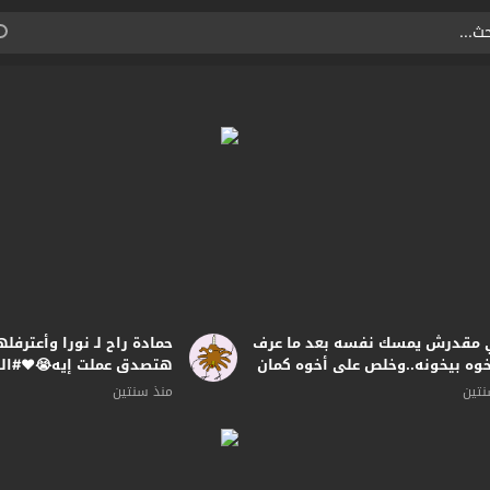
 مقدرش يمسك نفسه بعد ما عرف
حمادة راح لـ نورا وأعترفل
خوه بيخونه..وخلص على أخوه كمان
هتصدق عملت إيه😭❤️#ال
البرنس
نتين
منذ سنتين