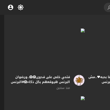
ها بحبه❤️..مش
فتحي خلص على فدوى😱😱..ورضوان
برنس
البرنس هيوقعهم بكل ذكاء😱#البرنس
منذ سنتين