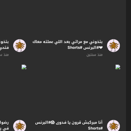
بتخوني مع مراتي بعد اللي عملته معاك
بتخون
💔#البرنس #Shorts
فتحي 
منذ سنتين
منذ س
أنا مبركبش قرون يا فدوى 😱#البرنس
رضوان
#Shorts
في ر