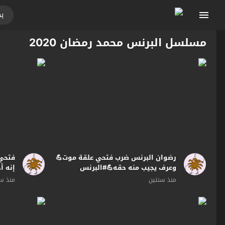
مسلسل البرنس محمد رمضان 2020
رضوان البرنس ضرب فتحي علقة موت💪
فتحي
وعرف يجيب منه حقه💪#البرنس
إنه أ
😱😔#
منذ سنتين
منذ س