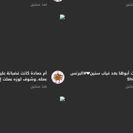
نتين
منذ سنتين
أبوها بعد غياب سنين💔#البرنس
أم حمادة كانت غضبانة علي
عمله..وشوف لوزه عملت إيه
المحسن#البرنس
نتين
منذ سنتين