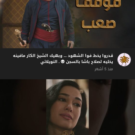
قدروا يخطـ فوا الشهود … وبهيك الشيخ الكار مافينه
يخليه لصلاح باشا بالسجن 😨 ـ النويلاتي
منذ 5 أشهر