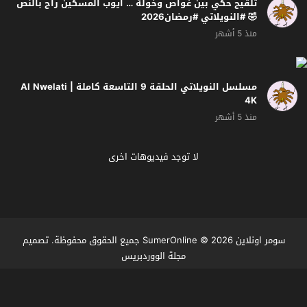
تلقيح حكي بين غواص وخولة … ايوب المسكين راح بالنص
🤣 #النويلاتي #رمضان2026
منذ 5 أشهر
مسلسل النويلاتي الحلقة 9 التاسعة كاملة | Al Nwelati
4K
منذ 5 أشهر
لا توجد فيديوهات اخرى
سومر اونلاين SumerOnline
© 2026 جميع الحقوق محفوظة. تصميم
مجلة الووردبريس