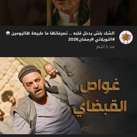
الشك بلش يدخل قلبه … تصرفاتها ما طبيعة هاليومين 😳
#النويلاتي #رمضان2026
منذ 5 أشهر