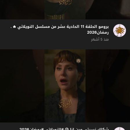
برومو الحلقة 11 الحادية عشر من مسلسل النويلاتي 🔥 ـ
رمضان2026
منذ 5 أشهر
شكلك نسيتي مين انا 😥 #النويلاتي #رمضان2026