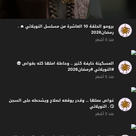
برومو الحلقة 10 العاشرة من مسلسل النويلاتي 🔥 ـ
رمضان2026
منذ 5 أشهر
المسكينة خايفة كتير .. وحاطة املها كله بغواص 😨
#النويلاتي #رمضان2026
منذ 5 أشهر
غواص عملها … وقدر يوقعه لصلاح ويشحطه على السجن
🙄 ـ النويلاتي
منذ 5 أشهر