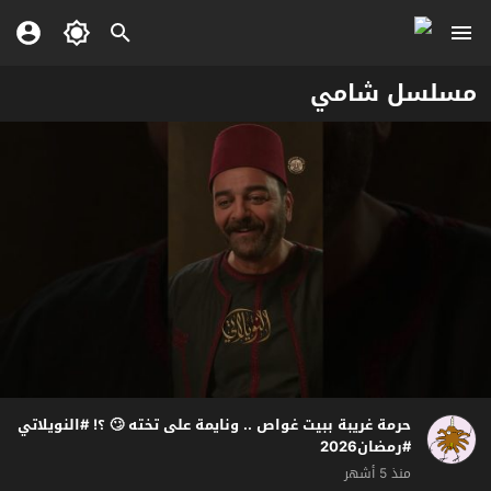
مسلسل شامي
حرمة غريبة ببيت غواص .. ونايمة على تخته 🙄 ؟! #النويلاتي
#رمضان2026
منذ 5 أشهر