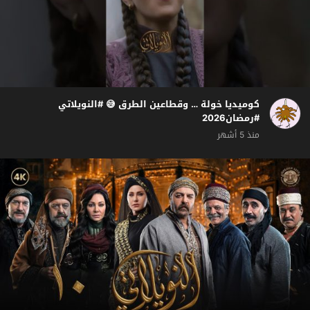
كوميديا خولة … وقطاعين الطرق 😅 #النويلاتي
#رمضان2026
منذ 5 أشهر