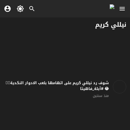
نيللي كريم
شوف رد نيللي كريم على اتهامها بلعب الادوار النكدية🤦‍♂️
😂 #أبلة_فاهيتا
منذ سنتين