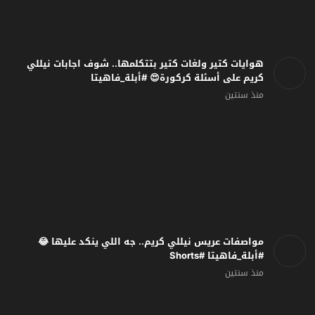
هوايات كتير ولغات كتير بتتكلمها.. شوف اجابات نيللي
كريم على أسئلة كركورة😍 #أبلة_فاهيتا
منذ سنتين
مواصفات عريس نيللي كريم.. جه اللي ينكد عليها 😂
#أبلة_فاهيتا #Shorts
منذ سنتين