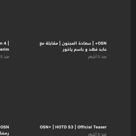
OSN+ | سعادة المجنون | مقابلة مع
n 4 |
عابد فهد و باسم ياخور
derim
منذ 5 أشهر
منذ 5 أشهر
OSN+ | HOTD S3 | Official Teaser
N
رمضان 6
منذ 6 أشهر