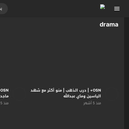
drama
OSN+ | درب الذهب | منو أكثر مع شهد
N
الياسين وماي عبدالله
ماجد
منذ 5 أشهر
منذ 5 أشهر