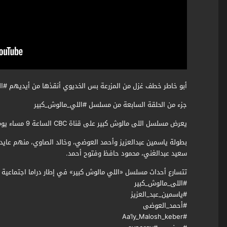
أبو خاطر خطف غزل من المزرعة بس الخديوي أنقذها من أيديهم #ا
جزء من الحلقة السابعة من مسلسل #اللي_مالوش_كبير
يعرض مسلسل اللى مالوش كبير على قناة CBC الساعة 9 مساء يومياً خلال شهر رمضان
بطولة ياسمين عبدالعزيز وأحمد العوضي، وخالد الصاوي، منهم عايدة
سعيد عبدالغني، محمود حافظ وفتوح أحمد.
تتسارع أحداث مسلسل «اللي مالوش كبير» في إطار دراما اجتماعية
#اللى_مالوش_كبير
#ياسمين_عبد_العزيز
#أحمد_العوضى
#Aa’ly_Malosh_keber