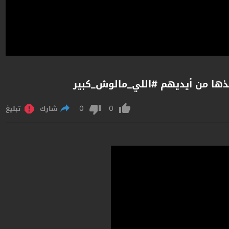
ذها من أيديهم #اللي_مالوش_كبير
0
0
شارك
تبليغ