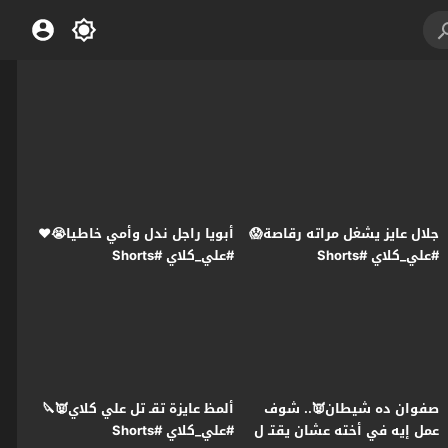
جلال عايز يشغل مراته رقاصة😱
أبويا راجل ندل وأمي خاطيا😭❤️
#علي_كلاي #Shorts
#علي_كلاي #Shorts
صفوان ده شيطان👿.. شوف
ألمظ عايزة تقـ تل علي كلاي👿🔪
عمل إيه في أخته عشان يقتـ ل
#علي_كلاي #Shorts