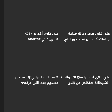
اللي في بطنها😭#علي_كلاي
علي كلاي ضرب رجالة ميادة
علي كلاي أخد براءة😍
والملك💪.. مش هتصدق اللي
#علي_كلاي #Shorts
حصل لـ روح😱#علي_كلاي
علي كلاي أخد براءة😍❤️.. وألمظ
هقتلـ لك يا عزازي😡.. منصور
الشيطانة هتخلص من كلاي
مصدوم بعد اللي عرفه💔
عشان تورثه😱#علي_كلاي
#علي_كلاي #Shorts