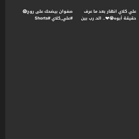
علي كلاي انهار بعد ما عرف
صفوان بيضحك على روح😱
حقيقة أبوه😭💔.. الحـ رب بين
#علي_كلاي #Shorts
عزازي ومنصور بدأت😯
#علي_كلاي