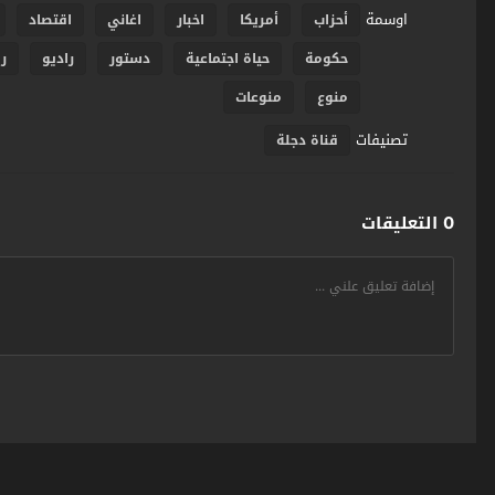
اوسمة
أحزاب
أمريكا
اخبار
اغاني
اقتصاد
حكومة
حياة اجتماعية
دستور
راديو
ر
منوع
منوعات
تصنيفات
قناة دجلة
0 التعليقات
سومر اونلاين SumerOnline
© 2026 جميع الحقوق محفوظة. تصميم
مجلة الوو