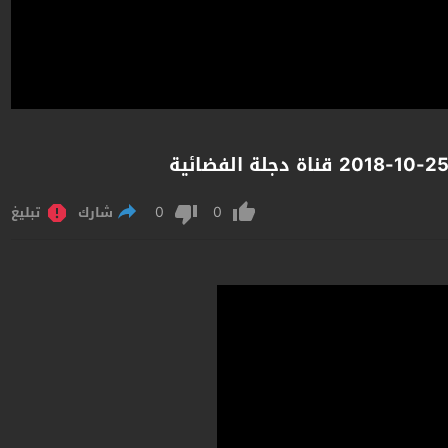
0
0
شارك
تبليغ