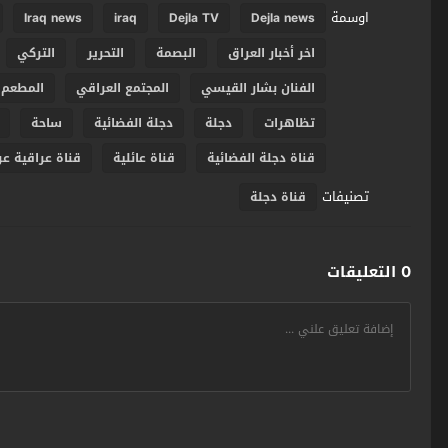
اوسمة
Iraq news
iraq
Dejla TV
Dejla news
اخر أخبار العراق
البصمة
التحرير
التركي
الفنان بشار القيسي
المجتمع العراقي
المطعم
تظاهرات
دجلة
دجلة الفضائية
ساحة
قناة دجلة الفضائية
قناة عائلية
قناة عراقية عر
تصنيفات
قناة دجلة
0 التعليقات