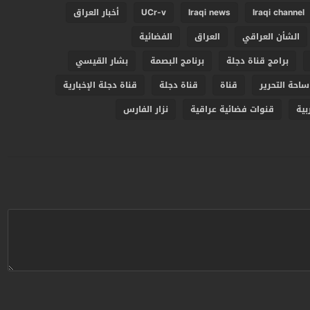
Iraqi channel
Iraqi news
UCr-v
أخبار العراق
الشأن العراقي
العراق
الفضائية
برامج قناة دجلة
برنامج البصمة
بشار القيسي
ساحة التحرير
قناة
قناة دجلة
قناة دجلة الإخبارية
بية
قنوات فضائية عراقية
نزار الفارس