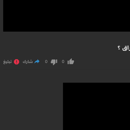
اق ؟
0
0
شارك
تبليغ