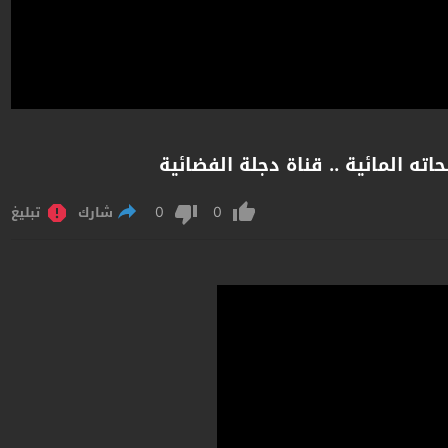
ته المائية .. قناة دجلة الفضائية
0
0
شارك
تبليغ