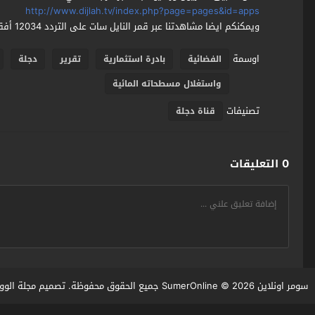
http://www.dijlah.tv/index.php?page=pages&id=apps
ويمكنكم ايضا مشاهدتنا عبر قمر النايل سات على التردد 12034 أفقي 27500
اوسمة
الفضائية
بادرة استثمارية
تقرير
دجلة
واستغلال مسطحاته المائية
تصنيفات
قناة دجلة
0 التعليقات
سومر اونلاين SumerOnline
© 2026 جميع الحقوق محفوظة. تصميم
مجلة الوو