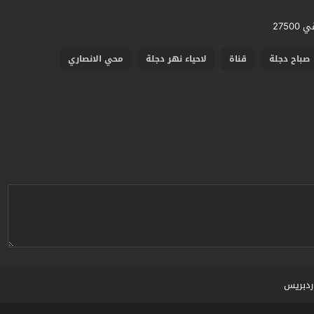
صباح دجلة
قناة
لاحياء نهر دجلة
محي الانصاري
ردبريس