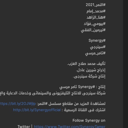
#النمر_2021
#محمد_إمام
#هنا_الزاهد
#بيومي_فؤاد
#نيرمين_الفقي
#Synergy
#سينرجي
#تامر_مرسي
تأليف محمد صلاح العزب.
إخراج شيرين عادل.
إنتاج شركة سينرجى.
إنتاج : #Synergy تامر مرسي
شركة سينرجى للانتاج التليفزيونى والسينمائى وخدمات الدعاية والإع
لمشاهدة المزيد من مقاطع مسلسل #النمر:
ttps://bit.ly/2OJWjlp
اشترك فى القناة الرسمية :
http://bit.ly/Synergyofficial
Follow Synergy on
Twitter |
https://www.Twitter.com/SynergyTamer