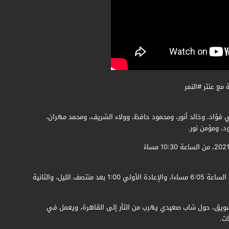
ع عنتر #النمر
ي فؤاد، وخالد أنور، ومحمود حافظ، وولاء الشريف، ومحمد مهران،
د، ومؤمن نور.
عرض المسلسل علي قنوات أبو ظبي، حيث تعرض الحلقة كعرض أول الساعة 6:05 مساءا، والإعادة الأولي 1:00 بعد منتصف الليل، والثانية
التشويق، حول شاب صعيدي يهرب من الثأر إلى القاهرة، ويعمل في
ات.