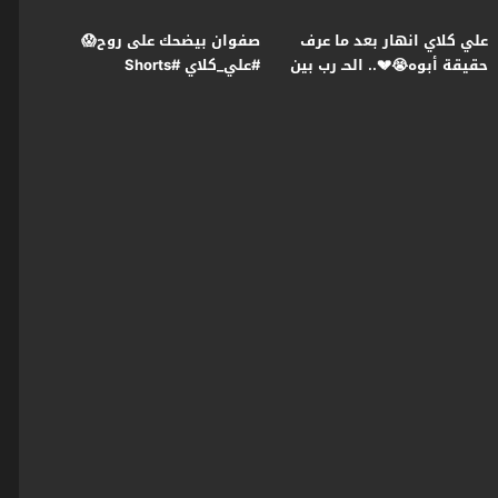
علي كلاي انهار بعد ما عرف
صفوان بيضحك على روح😱
حقيقة أبوه😭💔.. الحـ رب بين
#علي_كلاي #Shorts
عزازي ومنصور بدأت😯
#علي_كلاي