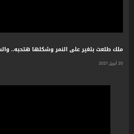
ملك طلعت بتغير على النمر وشكلها هتحبه.. وال
20 أبريل 2021