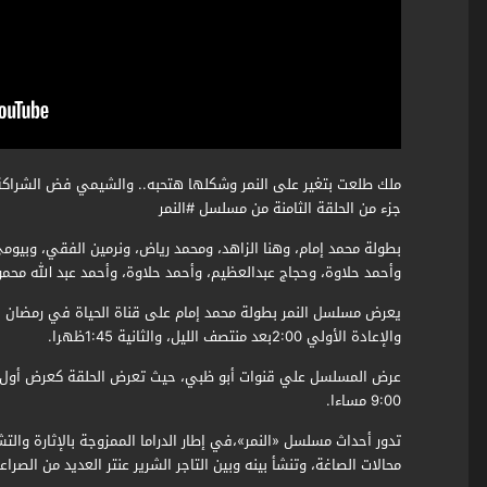
ملك طلعت بتغير على النمر وشكلها هتحبه.. والشيمي فض الشراكة م
جزء من الحلقة الثامنة من مسلسل #النمر
بطولة محمد إمام، وهنا الزاهد، ومحمد رياض، ونرمين الفقي، وبيوم
وأحمد حلاوة، وحجاج عبدالعظيم، وأحمد حلاوة، وأحمد عبد الله محمو
يعرض مسلسل النمر بطولة محمد إمام على قناة الحياة في رمضان 2021، من الساعة 10:30 مساءً
والإعادة الأولي 2:00بعد منتصف الليل، والثانية 1:45ظهرا.
9:00 مساءا.
تدور أحداث مسلسل «النمر»،في إطار الدراما الممزوجة بالإثارة و
محالات الصاغة، وتنشأ بينه وبين التاجر الشرير عنتر العديد من الصراع