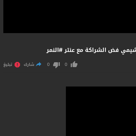
شيمي فض الشراكة مع عنتر #النمر
0
0
شارك
تبليغ