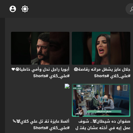
جلال عايز يشغل مراته رقاصة😱
أبويا راجل ندل وأمي خاطيا😭❤️
#علي_كلاي #Shorts
#علي_كلاي #Shorts
صفوان ده شيطان👿.. شوف
ألمظ عايزة تقـ تل علي كلاي👿🔪
عمل إيه في أخته عشان يقتـ ل
#علي_كلاي #Shorts