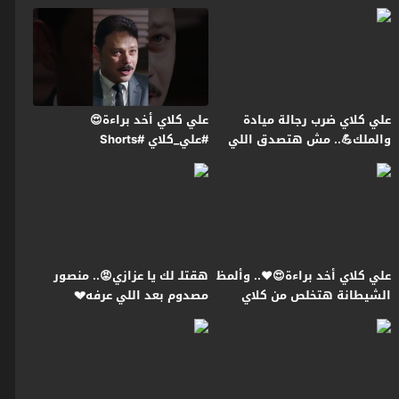
اللي في بطنها😭#علي_كلاي
علي كلاي ضرب رجالة ميادة
علي كلاي أخد براءة😍
والملك💪.. مش هتصدق اللي
#علي_كلاي #Shorts
حصل لـ روح😱#علي_كلاي
علي كلاي أخد براءة😍❤️.. وألمظ
هقتلـ لك يا عزازي😡.. منصور
الشيطانة هتخلص من كلاي
مصدوم بعد اللي عرفه💔
عشان تورثه😱#علي_كلاي
#علي_كلاي #Shorts