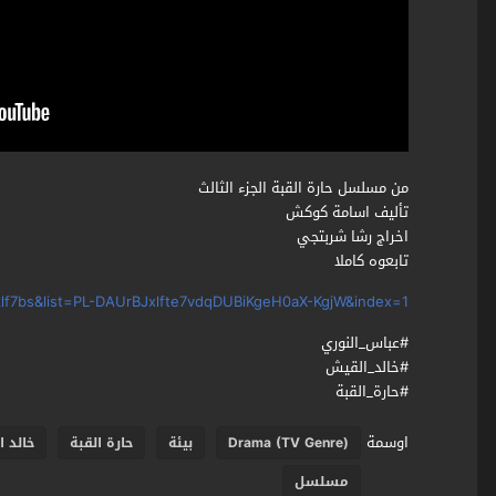
من مسلسل حارة القبة الجزء الثالث
تأليف اسامة كوكش
اخراج رشا شربتجي
تابعوه كاملا
f7bs&list=PL-DAUrBJxlfte7vdqDUBiKgeH0aX-KgjW&index=1
#عباس_النوري
#خالد_القيش
#حارة_القبة
اوسمة
Drama (TV Genre)
بيئة
حارة القبة
خالد 
مسلسل