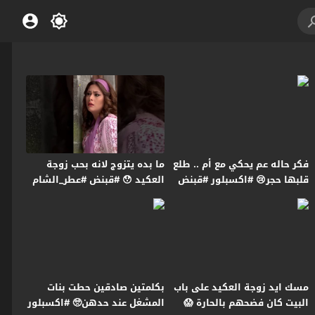
فكر حاله عم يحكي مع أم .. طلع
ما بده يتزوج لانه بحب زوجة
قلبها حجر😢 #اكسبلور #قبنض
العكيد 😯 #قبنض #عطر_الشام
#فرصة_أخيرة
مسك ايد زوجة العكيد على باب
بكلمتين صادقين حطت بنات
البيت كان فضحهم بالحارة 😱
المشغل عند حدهن🥺 #اكسبلور