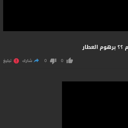
م ؟؟ برهوم العطار
0
0
شارك
تبليغ