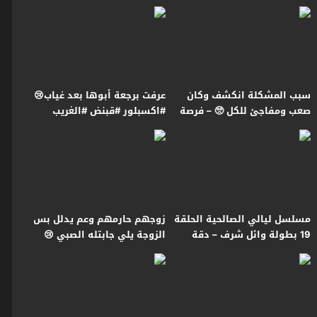
#قبنض #عطر_الشام
#قبنض #بروكار
سبب المشكلة انكشف وكان
عرفت برجعة أبوها بعد غياب😢
صعب ومفاجئ للكل 🥺 – فرصة
#اكسبلور #قبنض #الغريب
أخيرة
مسلسل ليالي الصالحية الحلقة
زوجهم حارمهم وعم يدلل بس
19 بطولة وائل شرف – دقة
الزوجة يلي جابتله الصبي 😢
محسّنة بالذكاء الاصطناعي
#قبنض #عطر_الشام