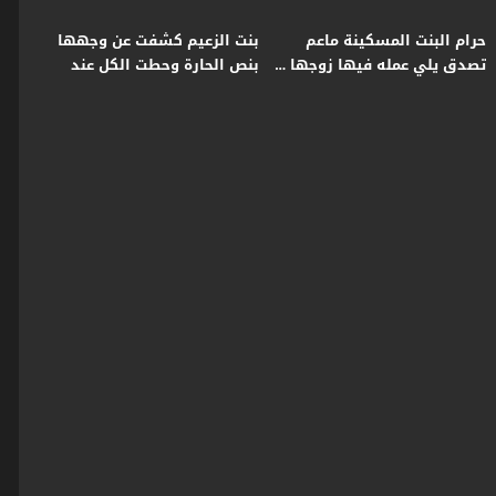
حرام البنت المسكينة ماعم
بنت الزعيم كشفت عن وجهها
تصدق يلي عمله فيها زوجها …
بنص الحارة وحطت الكل عند
وهو ماعم يعطيها اي مبرر 😳 ـ
حده😨 #اكسبلور #قبنض
زمن البرغوت
#بروكار