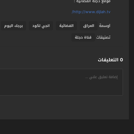
موقع دجلة الفضائية :
http://www.dijlah.tv/
اوسمة
العراق
الفضائية
انجي لكود
برجك اليوم
تصنيفات
قناة دجلة
0 التعليقات
سومر اونلاين SumerOnline
© 2026 جميع الحقوق محفوظة. تصميم
مجلة الوو