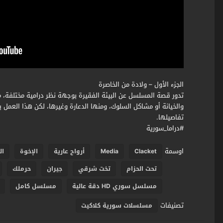
الجزء الأول – ولادة من الخاصرة
تدور قصة المسلسل عن البيئة الفقيرة بوجهة نظر درامية مختلفة، مب
والخيانة أو مشاكل السلوك، ومنها الدعارة وغيرها، لكن هذا العمل 
تفاصيلها.
#دراما_سورية
اوسمة
Clacket
Media
أرواح عارية
الإخوة
ال
تحت الحزام
تخت شرقي
جيران
حرملك
مسلسل سوري HD دقة عالية
مسلسل كامل
تصنيفات
مسلسلات سورية كلاكيت