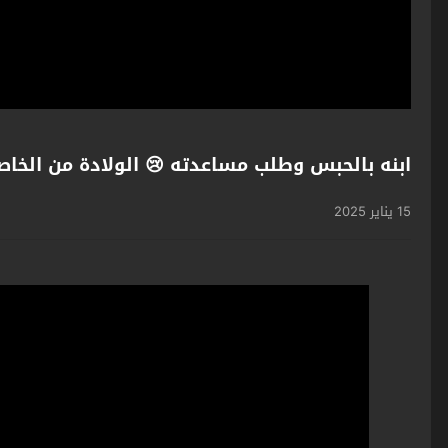
ابنه بالحبس وطلب مساعدته 😢 الولادة من الخاصرة 1 #اكسبلور #كل
15 يناير 2025