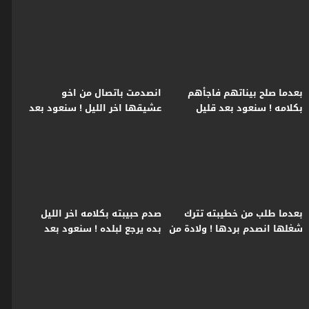
بعدما صلح بيناتهم فاجأهم
انصدمت باتصال من اخو
بكلامه ! سنعود بعد قليل
عشيقها اخر الليل ! سنعود بعد
قليل
بعدما طلب من خطيبته تترك
صدم حبيبته بكلامه اخر الليل
شغلها انصدم بردها ! ولادة من
بده يرجع لبلده ! سنعود بعد
الخاصرة 2
قليل