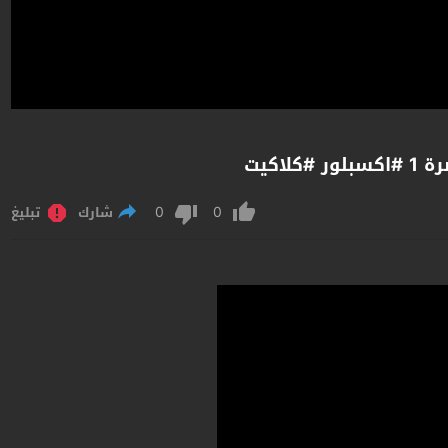
اكيت
0
0
شارك
تبليغ