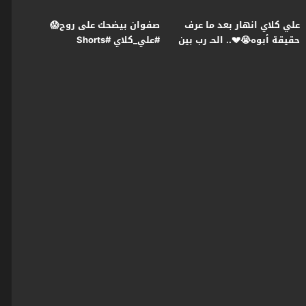
علي كلاي انهار بعد ما عرف
صفوان بيضحك على روح😱
حقيقة أبوه😭💔.. الحـ رب بين
#علي_كلاي #Shorts
عزازي ومنصور بدأت😯
#علي_كلاي