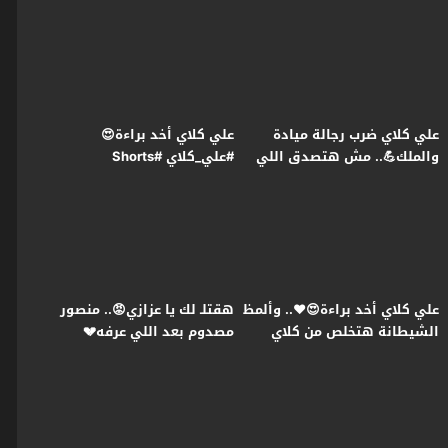
اللي في بطنها😭#علي_كلاي
علي كلاي ضرب رجالة ميادة
علي كلاي أخد براءة😍
والملك💪.. مش هتصدق اللي
#علي_كلاي #Shorts
حصل لـ روح😱#علي_كلاي
علي كلاي أخد براءة😍❤️.. وألمظ
هقتلـ لك يا عزازي😡.. منصور
الشيطانة هتخلص من كلاي
مصدوم بعد اللي عرفه💔
عشان تورثه😱#علي_كلاي
#علي_كلاي #Shorts