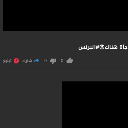
أة هناك😧#البرنس
0
0
شارك
تبليغ