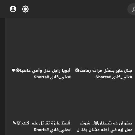
جلال عايز يشغل مراته رقاصة😱
أبويا راجل ندل وأمي خاطيا😭❤️
#علي_كلاي #Shorts
#علي_كلاي #Shorts
صفوان ده شيطان👿.. شوف
ألمظ عايزة تقـ تل علي كلاي👿🔪
عمل إيه في أخته عشان يقتـ ل
#علي_كلاي #Shorts