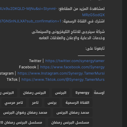
لمشاهدة المزيد من المقاطع:
RTv3Ux9u2DKQLD-MjNu&si=StynmI-
MRzG5odQX
اشترك في القناة الرسمية:
J7GNSnNJLXA?sub_confirmation=1
شركة سينرجى للانتاج التليفزيونى والسينمائى
وخدمات الدعاية والإعلان والعلاقات العامه
تابعونا على:
ـــــــــــــــــــــــــــــــــــــــــــــــ
Twitter |
https://twitter.com/synergytamer
Facebook |
https://www.facebook.com/Synergy
nstagram |
https://www.Instagram.com/Synergy.TamerMursi
TikTok |
https://www.Tiktok.com/@Synergy.TamerMurs
اوسمة
Synergy
البرنس
البرنس رمضان
البرنس رمض
القناة الرسمية
برنس
تامر
تامر مرسي
محمد رمضان البرنس
محمد رمضان رضوان البرنس
مسلسل البرنس رمضان
مسلسل البرنس رمضان 2020