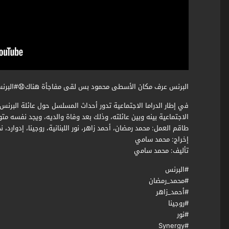
البرنس عرف مكان الأسطى محمود بس لقى مفاجأة هناك😧#البرن
في إطار الدراما الاجتماعية تدور أحداث المسلسل حول عائلة البرنس
الاجتماعية بينه وبين عائلته، وذلك بعد وفاة والديه، ويجد نفسه مت
طاقم العمل: محمد رمضان، أحمد زاهر، نور اللبنانية، روجينا، إدوارد، نجل
ﺇﺧﺮاﺝ: محمد سامي
ﺗﺄﻟﻴﻒ: محمد سامي
#البرنس
#محمد_رمضان
#أحمد_زاهر
#روجينا
#نور
#Synergy