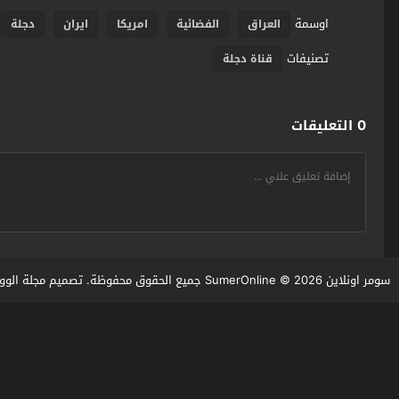
اوسمة
العراق
الفضائية
امريكا
ايران
دجلة
تصنيفات
قناة دجلة
0 التعليقات
سومر اونلاين SumerOnline
© 2026 جميع الحقوق محفوظة. تصميم
مجلة الوو