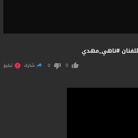
 للفنان #ناهي_مهدي
0
0
شارك
تبليغ