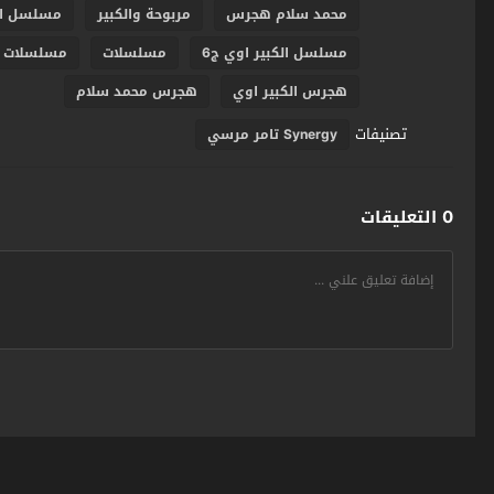
محمد سلام هجرس
مربوحة والكبير
مسلسل ال
مسلسل الكبير اوي ج6
مسلسلات
مسلسلات 
هجرس الكبير اوي
هجرس محمد سلام
تصنيفات
Synergy تامر مرسي
0 التعليقات
سومر اونلاين SumerOnline
© 2026 جميع الحقوق محفوظة. تصميم
مجلة الوو