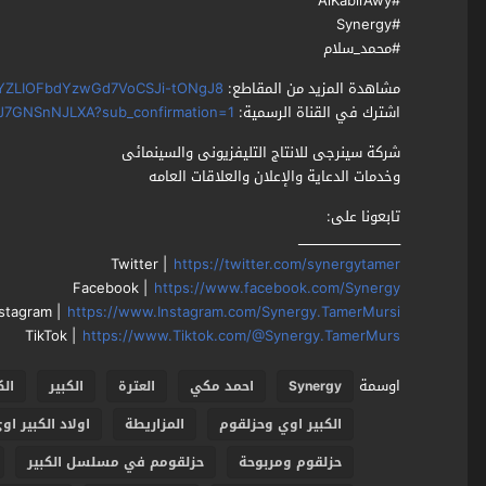
#AlKabirAwy
#Synergy
#محمد_سلام
مشاهدة المزيد من المقاطع:
Li2YZLIOFbdYzwGd7VoCSJi-tONgJ8
اشترك في القناة الرسمية:
J7GNSnNJLXA?sub_confirmation=1
شركة سينرجى للانتاج التليفزيونى والسينمائى
وخدمات الدعاية والإعلان والعلاقات العامه
تابعونا على:
ـــــــــــــــــــــــــــــــــــــــــــــــ
Twitter |
https://twitter.com/synergytamer
Facebook |
https://www.facebook.com/Synergy
nstagram |
https://www.Instagram.com/Synergy.TamerMursi
TikTok |
https://www.Tiktok.com/@Synergy.TamerMurs
اوسمة
Synergy
احمد مكي
العترة
الكبير
الك
الكبير اوي وحزلقوم
المزاريطة
اولاد الكبير او
حزلقوم ومربوحة
حزلقومم في مسلسل الكبير