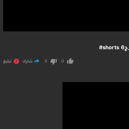
#
0
0
شارك
تبليغ