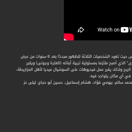
تستمر مغامرات الكبير أوى وجونى وحزلقوم في أحداث الجزء السادس حيث تعود الشخصيات الثلاثة للظهور مجددًا بعد 6 سنوات من عرض
اث مسلسل الكبير اوي ج6 حول “الكبير أوى” الذي أصبح ملتزما بمسئولية تربية أبنائه (العترة وجونى) ويقرر
 الربح ولذلك يقرر عمل فيديوهات على السوشيال ميديا لأهل المزاريطة،
في أي مكان يتواجد فيه.
مد سالم، بيومي فؤاد، هشام إسماعيل، حسين أبو حجاج، ليلى عز