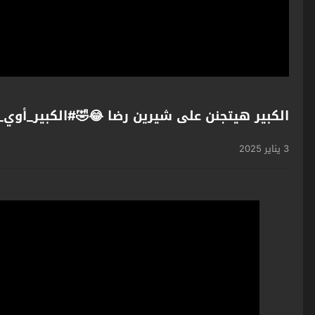
الكبير هيتجنن على شيرين رضا 😂🤣#الكبير_أوي_ج6 shorts
3 يناير 2025