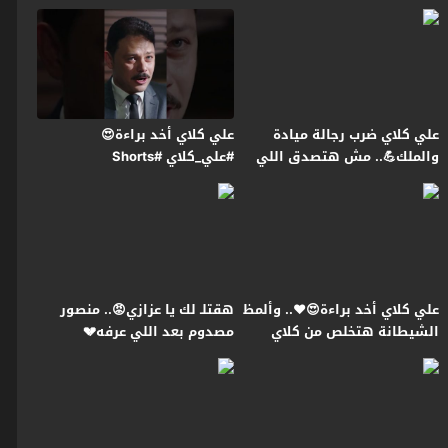
اللي في بطنها😭#علي_كلاي
علي كلاي ضرب رجالة ميادة
علي كلاي أخد براءة😍
والملك💪.. مش هتصدق اللي
#علي_كلاي #Shorts
حصل لـ روح😱#علي_كلاي
علي كلاي أخد براءة😍❤️.. وألمظ
هقتلـ لك يا عزازي😡.. منصور
الشيطانة هتخلص من كلاي
مصدوم بعد اللي عرفه💔
عشان تورثه😱#علي_كلاي
#علي_كلاي #Shorts