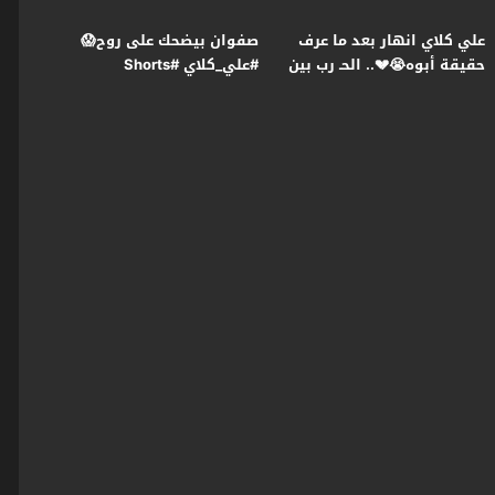
علي كلاي انهار بعد ما عرف
صفوان بيضحك على روح😱
حقيقة أبوه😭💔.. الحـ رب بين
#علي_كلاي #Shorts
عزازي ومنصور بدأت😯
#علي_كلاي