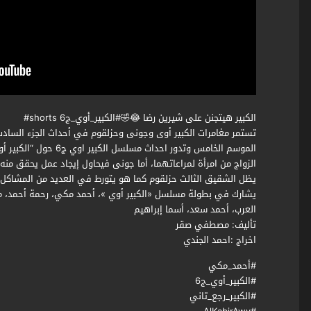
الكبير هيتجنن على شيرين رضا 😂🤣#الكبير_أوي_ج6 shorts#
الموسم الخامس وتدور احد
الزواج من امرأة لمراعاتهما، أما جونى فيحاول إيجاد عمل يحقق منه
يظل الشقيق الثالث حزلقوم كما هو يتورط في العديد من المشاكل 
يشارك في بطولة مسلسل «الكبير أوي »، أحمد مكي، رحمة أحمد، مح
العرب، أحمد سعد، أسما إبراهيم
تأليف: مصطفي صقر
اخراج :احمد الجندي
#أحمد_مكي
#الكبير_أوي_ج6
#الكبير_رجع_تاني