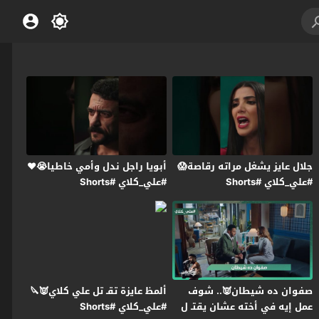
جلال عايز يشغل مراته رقاصة😱
أبويا راجل ندل وأمي خاطيا😭❤️
#علي_كلاي #Shorts
#علي_كلاي #Shorts
صفوان ده شيطان👿.. شوف
ألمظ عايزة تقـ تل علي كلاي👿🔪
عمل إيه في أخته عشان يقتـ ل
#علي_كلاي #Shorts