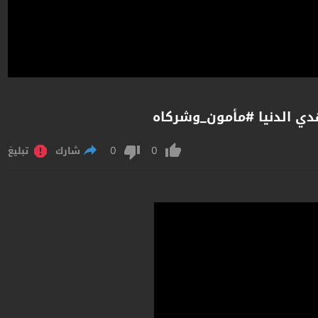
دي الدنيا #مأمون_وشركاه
0
0
شارك
تبليغ