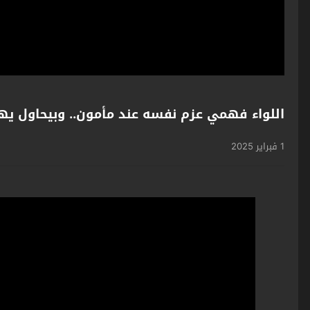
اللواء فهمي عزم نفسه عند مأمون.. وبيحاول يه
1 فبراير 2025