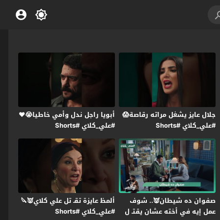
جلال عايز يشغل مراته رقاصة😱
أبويا راجل ندل وأمي خاطيا😭❤️
#علي_كلاي #Shorts
#علي_كلاي #Shorts
صفوان ده شيطان👿.. شوف
ألمظ عايزة تقـ تل علي كلاي👿🔪
عمل إيه في أخته عشان يقتـ ل
#علي_كلاي #Shorts