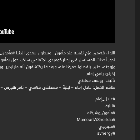
اللواء فهمي عزم نفسه عند مأمون.. وبيحاول يهدي الدنيا #مأمون_
وزوجته، حتى ينفصلوا جميعًا عنه، وبعدها يكتشفون أنه ملياردير، وي
ﺇﺧﺮاﺝ: رامي إمام
ﺗﺄﻟﻴﻒ: يوسف معاطي
طاقم العمل: عادل إمام – لبلبة – مصطفى فهمي – تامر هجرس – ح
#عادل_إمام
#لبلبة
#مأمون_وشركاه
#MamounWShorkaa
#سينرجي
#synergy