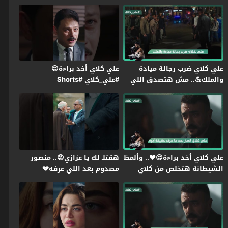
اللي في بطنها😭#علي_كلاي
علي كلاي ضرب رجالة ميادة
علي كلاي أخد براءة😍
والملك💪.. مش هتصدق اللي
#علي_كلاي #Shorts
حصل لـ روح😱#علي_كلاي
علي كلاي أخد براءة😍❤️.. وألمظ
هقتلـ لك يا عزازي😡.. منصور
الشيطانة هتخلص من كلاي
مصدوم بعد اللي عرفه💔
عشان تورثه😱#علي_كلاي
#علي_كلاي #Shorts