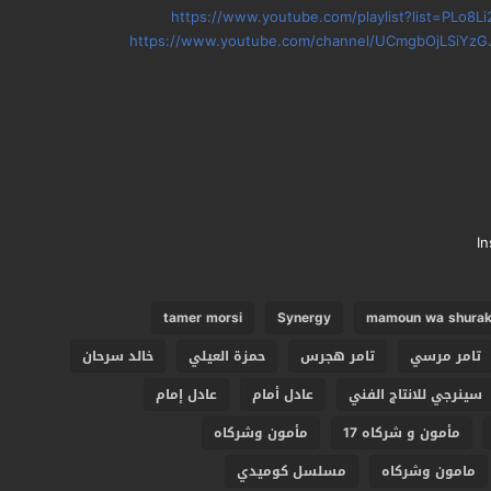
https://www.youtube.com/playlist?list=PLo8
https://www.youtube.com/channel/UCmgbOjLSiYzG
I
tamer morsi
Synergy
mamoun wa shurak
تامر مرسي
تامر هجرس
حمزة العيلي
خالد سرحان
سينرجي للانتاج الفني
عادل أمام
عادل إمام
مأمون و شركاه 17
مأمون وشركاه
مامون وشركاه
مسلسل كوميدي