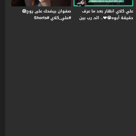
علي كلاي انهار بعد ما عرف
صفوان بيضحك على روح😱
حقيقة أبوه😭💔.. الحـ رب بين
#علي_كلاي #Shorts
عزازي ومنصور بدأت😯
#علي_كلاي