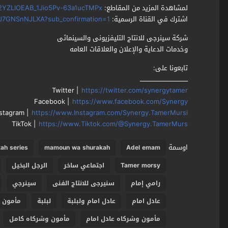
لمشاهدة المزيد من المقاطع:
Li2YZLIOEAB_1Jio5Pv-63a1ucTMPx
اشترك في القناة الرسمية:
J7GNSnNJLXA?sub_confirmation=1
شركة سينرجى للانتاج التليفزيونى والسينمائى
وخدمات الدعاية والإعلان والعلاقات العامه
تابعونا على:
ـــــــــــــــــــــــــــــــــــــــــــــــ
Twitter |
https://twitter.com/synergytamer
Facebook |
https://www.facebook.com/Synergy
nstagram |
https://www.Instagram.com/Synergy.TamerMursi
TikTok |
https://www.Tiktok.com/@Synergy.TamerMurs
اوسمة
ah series
mamoun wa shurakah
Adel emam
Tamer morsy
اجتماعي ساخر
الرجل البخيل
رامي إمام
سنيرجى للانتاج الفنى
سينرجي
عادل امام
عادل امام ولبلبة
لبلبة
مأمون
مأمون وشركاه عادل امام
مأمون وشركاه كامل