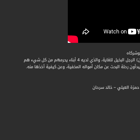
وشركاه
تدور أحداث المسلسل في إطار كوميدي اجتماعي ساخر، حول (مأمون) الرجل البخيل للغاية، والذي لديه 4 أبناء يحرمهم من كل شيء هم
بدأون رحلة البحث عن مكان أمواله المخفية، وعن كيفية أخذها منه.
مزة العيلي – خالد سرحان