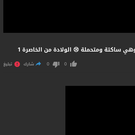
ي ساكتة ومتحملة 😢 الولادة من الخاصرة 1
0
0
شارك
تبليغ