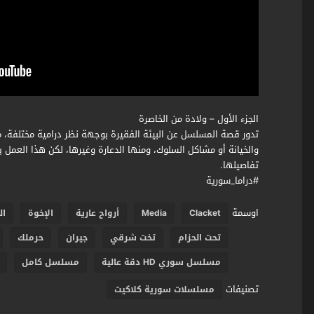
الجزء الأول – ولادة من الخاصرة
تدور قصة المسلسل عن البيئة الفقيرة بوجهة نظر درامية مختلفة، مب
والخيانة أو مشاكل السلوك، ومنها الدعارة وغيرها، لكن هذا العمل 
تفاصيلها.
#دراما_سورية
اوسمة
Clacket
Media
أرواح عارية
الإخوة
ال
تحت الحزام
تخت شرقي
جيران
حرملك
مسلسل سوري HD دقة عالية
مسلسل كامل
تصنيفات
مسلسلات سورية كلاكيت