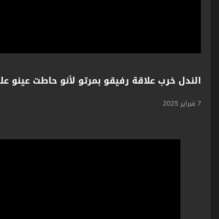
الندل خرب علاقة رفيقو بمرتو لأنو حاطت عينو علي
7 فبراير 2025