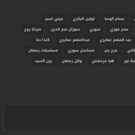
بسام كوسا
تولين البكري
جيني اسبر
سحر فوزي
سوري
سوزان نجم الدين
صرخة روح
عبد المنعم عمايري
عبدالمنعم عمايري
كندا حنا
اتي
مرح جبر
مسلسل سوري
مسلسلات رمضان
ة نور
هيا مرعشلي
وائل رمضان
يزن السيد