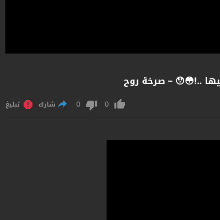
ها ..!😳😯 – صرخة روح
0
0
شارك
تبليغ