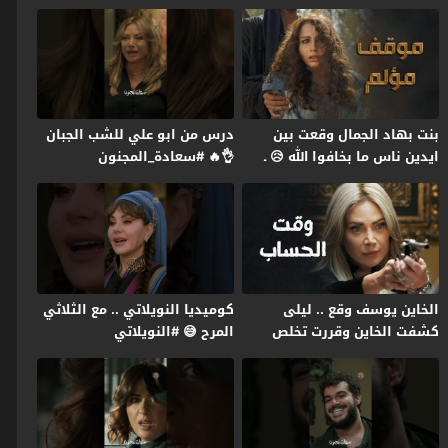
رمضان2026
#النويلاتي #رمضان2026
بنت بهاد الجمال وقعت بين
درس من ابو علي للشب الجبان
ايدين ناس ما بخافوا الله 😥 ـ
👌🔥 #سعادة_المجنون
النويلاتي
#رمضان2026 #غولدن_لاين
الخاين يوسف وقع .. ليلى
كوميديا النويلاتي .. مع الثلاثي
كشفت الخاين وقررت تخلص
المرح 😅 #النويلاتي
عليه 🔥😱 سعادة المجنون
#رمضان2026