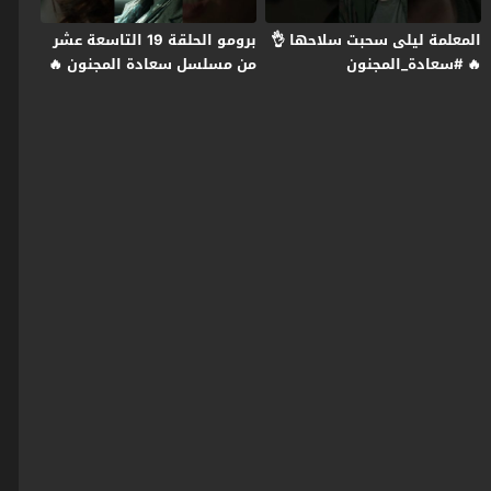
المعلمة ليلى سحبت سلاحها 👌
برومو الحلقة 19 التاسعة عشر
🔥 #سعادة_المجنون
من مسلسل سعادة المجنون 🔥
#رمضان2026 #غولدن_لاين