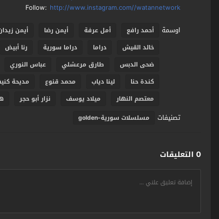
Follow:
http://www.instagram.com//watannetwork
اوسمة
أحمد رافع
أمل عرفة
أيمن رضا
أيمن زيدان
خالد القيش
دراما
دراما سورية
رنا أبيض
ضحى الدبس
طارق مرعشلي
عباس النوري
كندة حنا
لينا دياب
محمد قنوع
مديحة كنيف
معتصم النهار
ميلاد يوسف
نزار أبو حجر
هب
تصنيفات
مسلسلات سورية-golden
0 التعليقات