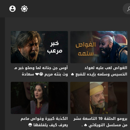
الغواص لعب عليه لعواد
أوس جن جنانه لما وصلو خبر مـ
الخسيس وسلمه بإيده للضبع 🔥
وت بنته مريم 😭💔 سعادة
ـ النويلاتي
المجنون
برومو الحلقة 19 التاسعة عشر
الكذبة كبيرة وغواص ماعم
من مسلسل النويلاتي 🔥 ـ
يعرف كيف يلفلفها 😳