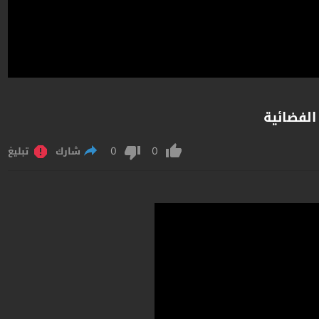
0
0
شارك
تبليغ