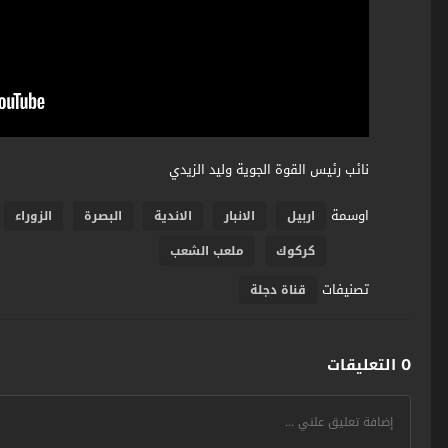
نائب رئيس القوة الجوية وليد الزيدي
اوسمة
اربيل
الانبار
الاندية
البصرة
الزوراء
كركوك
ملعب الشعب
تصنيفات
قناة دجلة
0 التعليقات