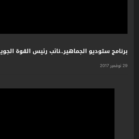
برنامج ستوديو الجماهير..نائب رئيس القوة الجوية وليد ال
29 نوفمبر 2017