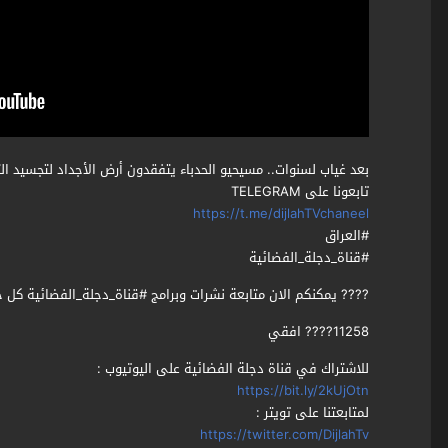
بعد غياب لسنوات.. مسيحيو الحدباء يتفقدون أرض الأجداد لتجسيد ال
تابعونا على TELEGRAM
https://t.me/dijlahTVchaneel
#العراق
#قناة_دجلة_الفضائية
???? يمكنكم الان متابعة نشرات وبرامج #قناة_دجلة_الفضائية كل 
11258???? افقي
للاشتراك في قناة دجلة الفضائية على اليوتيوب :
https://bit.ly/2kUjOtn
لمتابعتنا على تويتر :
https://twitter.com/DijlahTv