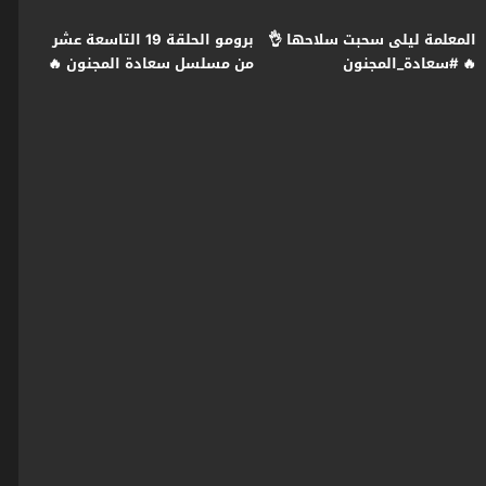
المعلمة ليلى سحبت سلاحها 👌
برومو الحلقة 19 التاسعة عشر
🔥 #سعادة_المجنون
من مسلسل سعادة المجنون 🔥
#رمضان2026 #غولدن_لاين