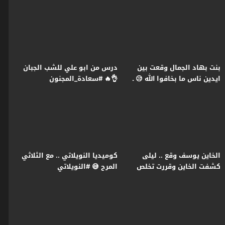
رمضان2026
#النويلاتي #رمضان2026
بنت بهاد الجمال وقعت بين
درس من ابو علي للشب الجبان
ايدين ناس ما بخافوا الله 😥 ـ
👌🔥 #سعادة_المجنون
النويلاتي
#رمضان2026 #غولدن_لاين
الخاين يوسف وقع .. ليلى
كوميديا النويلاتي .. مع الثلاثي
كشفت الخاين وقررت تخلص
المرح 😅 #النويلاتي
عليه 🔥😱 سعادة المجنون
#رمضان2026