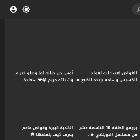
الغواص لعب عليه لعواد
أوس جن جنانه لما وصلو خبر مـ
الخسيس وسلمه بإيده للضبع 🔥
وت بنته مريم 😭💔 سعادة
ـ النويلاتي
المجنون
برومو الحلقة 19 التاسعة عشر
الكذبة كبيرة وغواص ماعم
من مسلسل النويلاتي 🔥 ـ
يعرف كيف يلفلفها 😳