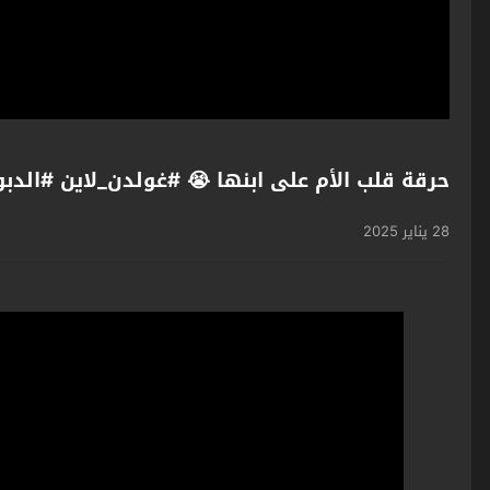
حرقة قلب الأم على ابنها 😭 #غولدن_لاين #الدبو
28 يناير 2025