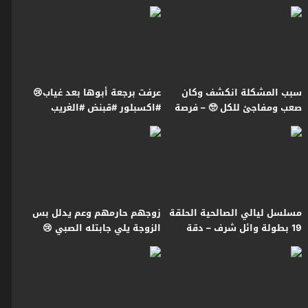
#قبنض #عطر_الشام
#قبنض #بروكار
سبب المشكلة انكشف وكان
عرفت برجعة أبوها بعد غياب😢
صعب ومفاجئ للكل 🥺 – فرصة
#اكسبلور #قبنض #الغريب
أخيرة
مسلسل ليالي الصالحية الحلقة
زوجهم حارمهم وعم يدلل بس
19 بطولة وائل شرف – دقة
الزوجة يلي جابتله الصبي 😢
محسّنة بالذكاء الاصطناعي
#قبنض #عطر_الشام