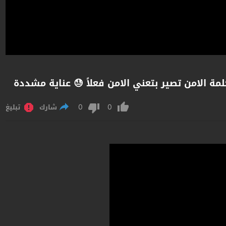
 الامن تصير بتعني الامن فعلاً 😓 عناية مشددة
0
0
شارك
تبليغ