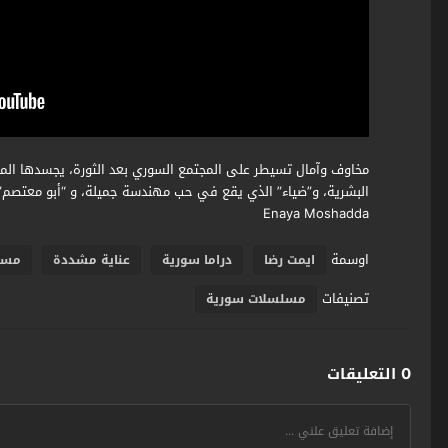
مخاوف وآمال تسيطر على المجتمع السوري بعد الثورة، يجسدها الم
البشرية، و”ضياء” الذي يقع في حب مهندسة جميلة، و “أبو معتصم
Enaya Moshadda
اوسمة
ايمت رضا
دراما سورية
عناية مشددة
مسل
تصنيفات
مسلسلات سورية
0 التعليقات