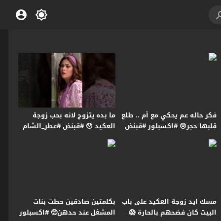
فكر حاله عم يحكي مع أم .. طلع
ما بده يتزوج لانه بحب زوجة
قلبها حجر😢 #اكسبلور #قبنض
العكيد 😯 #قبنض #عطر_الشام
#فرصة_أخيرة
مسك ايد زوجة العكيد على باب
بكلمتين صادقين حطت بنات
البيت كان فضحهم بالحارة 😱
المشغل عند حدهن🥺 #اكسبلور