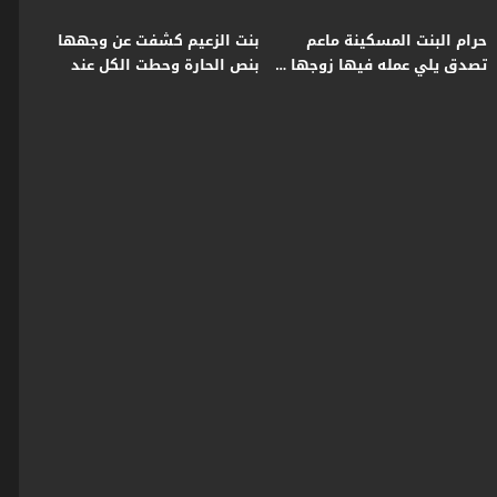
حرام البنت المسكينة ماعم
بنت الزعيم كشفت عن وجهها
تصدق يلي عمله فيها زوجها …
بنص الحارة وحطت الكل عند
وهو ماعم يعطيها اي مبرر 😳 ـ
حده😨 #اكسبلور #قبنض
زمن البرغوت
#بروكار