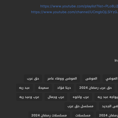
https://www.youtube.com/playlist?list=PLo8
https://www.youtube.com/channel/UCmgbOjLSiYzG
I
العوضي
العوضى
العوضى ووفاء عامر
حق عرب
حق عرب رمضان 2024
دينا فؤاد
سميحة
عبد ربه
يواجه عبد ربه
عرب واخوه
عرب وجمال
عرب وعبد ربه
ى الجديد
مسلسل حق عرب
ن 2024
مسلسلات
مسلسلات رمضان 2024