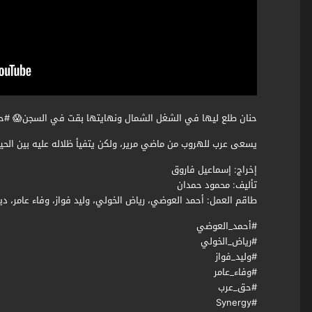
حنان طلع ليها في الشغل الشمال ونهايتها بقت في السجن😱 #
يسعى عرب للهروب من ماضي مرير، ولكن يتفيأ ظلاله عليه بين الحين
ﺇﺧﺮاﺝ: إسماعيل فاروق
ﺗﺄﻟﻴﻒ: محمود حمدان
طاقم العمل: أحمد العوضي، رياض الخولي، وليد فواز، وفاء عامر، دين
#أحمد_العوضي
#رياض_الخولي
#وليد_فواز
#وفاء_عامر
#حق_عرب
#Synergy