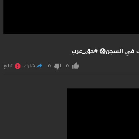
قت في السجن😱 #حق_عرب
0
0
شارك
تبليغ