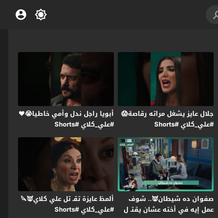
جلال عايز يشغل مراته رقاصة😱
أبويا راجل ندل وأمي خاطيا😭❤️
#علي_كلاي #Shorts
#علي_كلاي #Shorts
صفوان ده شيطان👿.. شوف
ألمظ عايزة تقـ تل علي كلاي👿🔪
عمل إيه في أخته عشان يقتـ ل
#علي_كلاي #Shorts