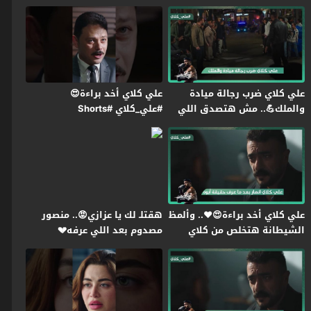
اللي في بطنها😭#علي_كلاي
علي كلاي ضرب رجالة ميادة
علي كلاي أخد براءة😍
والملك💪.. مش هتصدق اللي
#علي_كلاي #Shorts
حصل لـ روح😱#علي_كلاي
علي كلاي أخد براءة😍❤️.. وألمظ
هقتلـ لك يا عزازي😡.. منصور
الشيطانة هتخلص من كلاي
مصدوم بعد اللي عرفه💔
عشان تورثه😱#علي_كلاي
#علي_كلاي #Shorts