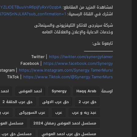
لمشاهدة المزيد من المقاطع:
Li2YZLIOETBuuVnR6pljfyRxV0zqbA
اشترك في القناة الرسمية:
J7GNSnNJLXA?sub_confirmation=1
شركة سينرجى للانتاج التليفزيونى والسينمائى
وخدمات الدعاية والإعلان والعلاقات العامه
تابعونا على:
ـــــــــــــــــــــــــــــــــــــــــــــــ
Twitter |
https://twitter.com/synergytamer
Facebook |
https://www.facebook.com/Synergy
nstagram |
https://www.Instagram.com/Synergy.TamerMursi
TikTok |
https://www.Tiktok.com/@Synergy.TamerMurs
اوسمة
Haqq Arab
Synergy
أحمد العوضى
احمد 
حق عرب 2
حق عرب الاولى
حق عرب الحلقة 2
عبد ربه و عرب
عرب
عرب السويركى
عرب ب
مسلسل احمد العوضى رمضان 2024
مسلسل العوض
مسلسل حق عرب احمد العوضي
مسلسل حق عرب رمضا