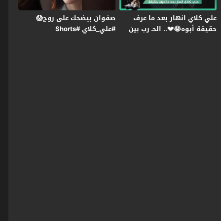
علي كلاي انهار بعد ما عرف
صفوان بيضحك على روح😱
حقيقة أبوه😭💔.. الحـ رب بين
#علي_كلاي #Shorts
عزازي ومنصور بدأت😯
#علي_كلاي