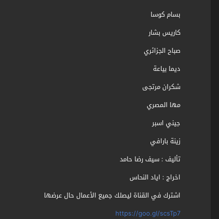
بسام كوسا
كاريس بشار
صباح الجزائري
ديما بياعة
شكران مرتجى
مها المصري
جيني اسبر
زينة بارافي
تأليف : سيف رضا حامد
اخراج : اياد النحاس
اشترك في القناة ليصلك جميع الأعمال حال عرضها
https://goo.gl/scsTp7