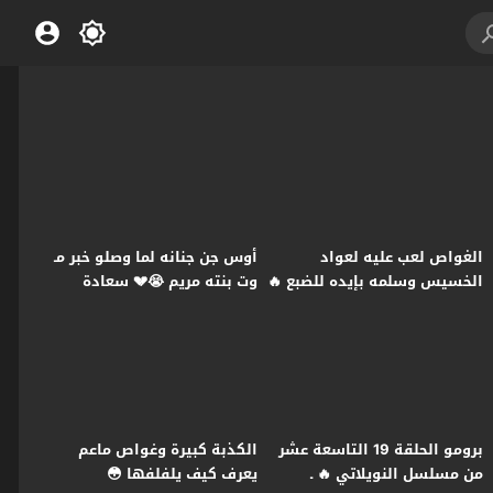
الغواص لعب عليه لعواد
أوس جن جنانه لما وصلو خبر مـ
الخسيس وسلمه بإيده للضبع 🔥
وت بنته مريم 😭💔 سعادة
ـ النويلاتي
المجنون
برومو الحلقة 19 التاسعة عشر
الكذبة كبيرة وغواص ماعم
من مسلسل النويلاتي 🔥 ـ
يعرف كيف يلفلفها 😳