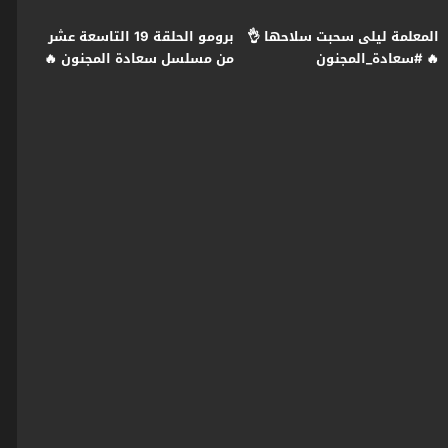
المعلمة ليلى سحبت سلاحها 👌
برومو الحلقة 19 التاسعة عشر
🔥 #سعادة_المجنون
من مسلسل سعادة المجنون 🔥
#رمضان2026 #غولدن_لاين