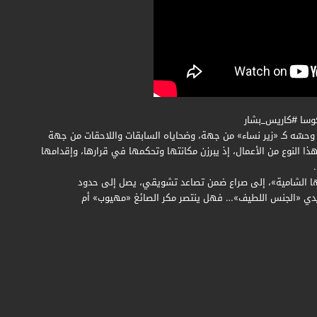
سا #كاريس_بشار
حسّه كـ «زير نساء» من جهة، وضحاياه السابقات واللاحقات من جهة
 النوع من الأعمال، إذ يبرزن مكانتها وتحكمها في قرارها، وإقدامها
ئتها الشامية»، إلى صراع ضمن تصاعد تشويقي، يصل إلى حدود
أيدي «الجنس اللطيف»… فهل ينتصر مكر الصائغ «مهيوب» أم