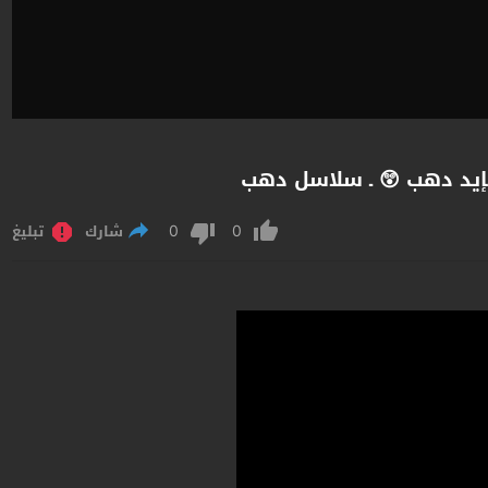
إيد دهب 😲 ـ سلاسل دهب
0
0
شارك
تبليغ