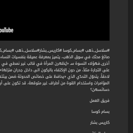
#سلاسل_ذهب #بسام_كوسا #كاريس_بشار#سلاسل_ذهب #بسام_كو
صائغ محنّك في سوق الذهب، يتميز بمعرفة عميقة بنفسيات النساء و
أخرى.فهؤلاء النسوة سـ «يُظهرن المرأة في قالب غير نمطي في هذا
على التجارة مثلاً، من دون الإكتفاء بالركون الى داخل جدران منزلها».
لاحقاً، يتحوّل التحدّي الذي «يحافظ على خصائص الحدوتة ضمن بي
المؤامرات واستخدام القوة من أطراف غير متوقعة، قد تكون على 
دسائسهن؟
فريق العمل
بسام كوسا
كاريس بشار