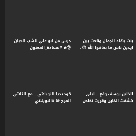
رمضان2026
#النويلاتي #رمضان2026
بنت بهاد الجمال وقعت بين
درس من ابو علي للشب الجبان
ايدين ناس ما بخافوا الله 😥 ـ
👌🔥 #سعادة_المجنون
النويلاتي
#رمضان2026 #غولدن_لاين
الخاين يوسف وقع .. ليلى
كوميديا النويلاتي .. مع الثلاثي
كشفت الخاين وقررت تخلص
المرح 😅 #النويلاتي
عليه 🔥😱 سعادة المجنون
#رمضان2026