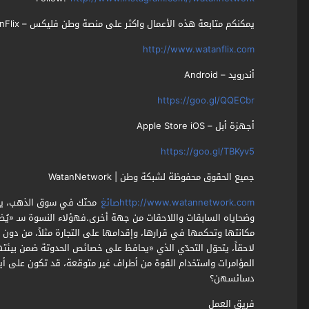
يمكنكم متابعة هذه الأعمال واكثر على منصة وطن فليكس – WatanFlix
http://www.watanflix.com
أندرويد – Android
https://goo.gl/QQECbr
أجهزة أبل – Apple Store iOS
https://goo.gl/TBKyv5
جميع الحقوق محفوظة لشبكة وطن | WatanNetwork
http://www.watannetwork.comصائغ
محنّك في سوق الذهب، يتم
وضحاياه السابقات واللاحقات من جهة أخرى.فهؤلاء النسوة سـ «يُظ
مكانتها وتحكمها في قرارها، وإقدامها على التجارة مثلاً، من دون ا
لاحقاً، يتحوّل التحدّي الذي «يحافظ على خصائص الحدوتة ضمن بي
المؤامرات واستخدام القوة من أطراف غير متوقعة، قد تكون على 
دسائسهن؟
فريق العمل