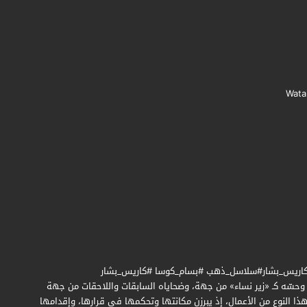
اريس_بشار#سلاسل_ذهب #بسام_كوسا #كاريس_بشار
حسّه كـ «زير نساء» من جهة، وضحاياه السابقات واللاحقات من جهة
 النوع من الأعمال، إذ يبرزن مكانتها وتحكمها في قرارها، وإقدامها