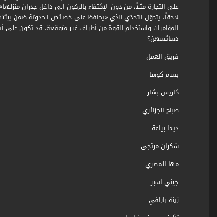
على التجارة مثلاً، من دون الإكتفاء بالركون الى داخل جدران منزلها».
لاحقاً، يتحوّل التحدّي الذي «يحافظ على خصائص الحدوتة ضمن بي
المؤامرات واستخدام القوة من أطراف غير متوقعة، قد تكون على 
دسائسهن؟
فريق العمل
بسام كوسا
كاريس بشار
صباح الجزائري
ديما بياعة
شكران مرتجى
مها المصري
جيني اسبر
زينة بارافي