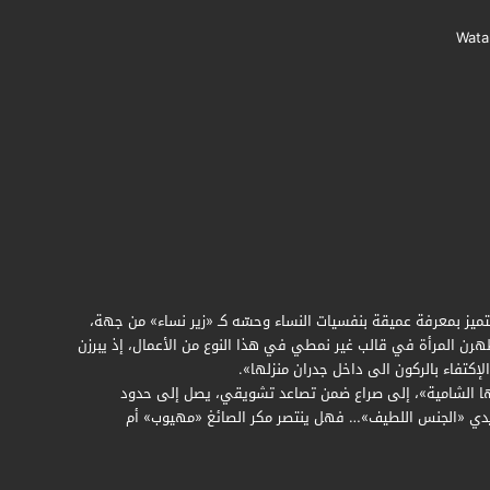
يز بمعرفة عميقة بنفسيات النساء وحسّه كـ «زير نساء» من جهة،
هرن المرأة في قالب غير نمطي في هذا النوع من الأعمال، إذ يبرزن
لإكتفاء بالركون الى داخل جدران منزلها».
ئتها الشامية»، إلى صراع ضمن تصاعد تشويقي، يصل إلى حدود
أيدي «الجنس اللطيف»… فهل ينتصر مكر الصائغ «مهيوب» أم