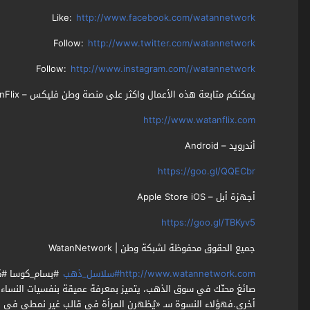
Like:
http://www.facebook.com/watannetwork
Follow:
http://www.twitter.com/watannetwork
Follow:
http://www.instagram.com//watannetwork
يمكنكم متابعة هذه الأعمال واكثر على منصة وطن فليكس – WatanFlix
http://www.watanflix.com
أندرويد – Android
https://goo.gl/QQECbr
أجهزة أبل – Apple Store iOS
https://goo.gl/TBKyv5
جميع الحقوق محفوظة لشبكة وطن | WatanNetwork
http://www.watannetwork.com#سلاسل_ذهب
#بسام_كوسا #ك
صائغ محنّك في سوق الذهب، يتميز بمعرفة عميقة بنفسيات النساء و
أخرى.فهؤلاء النسوة سـ «يُظهرن المرأة في قالب غير نمطي في هذا