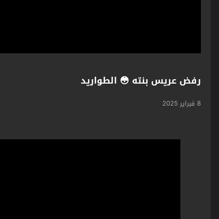
رفض عريس بنته 😳 الطواريد
8 فبراير 2025