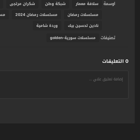
اوسمة
سلافة معمار
شبكة وطن
شكران مرتجى
مسلسلات رمضان
مسلسلات رمضان 2024
مسل
نادين تحسين بيك
وردة شامية
تصنيفات
مسلسلات سورية-golden
0 التعليقات
سومر اونلاين SumerOnline
© 2026 جميع الحقوق محفوظة. تصميم
مجلة الوو