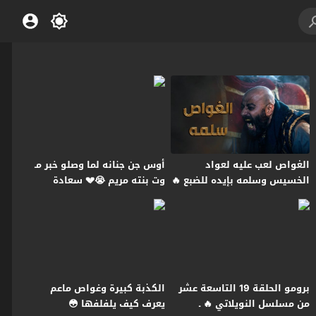
الغواص لعب عليه لعواد
أوس جن جنانه لما وصلو خبر مـ
الخسيس وسلمه بإيده للضبع 🔥
وت بنته مريم 😭💔 سعادة
ـ النويلاتي
المجنون
برومو الحلقة 19 التاسعة عشر
الكذبة كبيرة وغواص ماعم
من مسلسل النويلاتي 🔥 ـ
يعرف كيف يلفلفها 😳