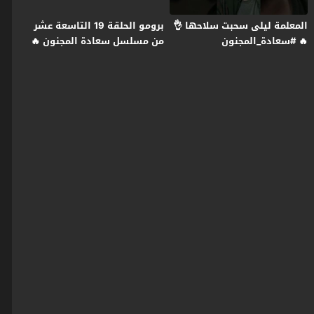
المعلمة ليلى سحبت سلاحها 👌
برومو الحلقة 19 التاسعة عشر
🔥 #سعادة_المجنون
من مسلسل سعادة المجنون 🔥
#رمضان2026 #غولدن_لاين