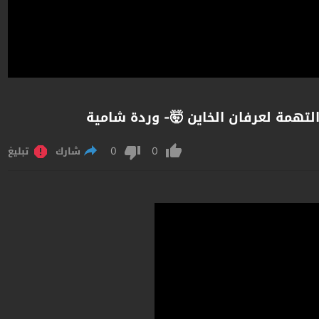
تهمة لعرفان الخاين 🤯- وردة شامية
0
0
شارك
تبليغ