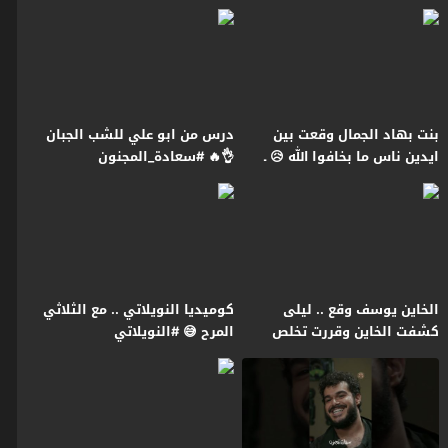
رمضان2026
#النويلاتي #رمضان2026
بنت بهاد الجمال وقعت بين
درس من ابو علي للشب الجبان
ايدين ناس ما بخافوا الله 😥 ـ
👌🔥 #سعادة_المجنون
النويلاتي
#رمضان2026 #غولدن_لاين
الخاين يوسف وقع .. ليلى
كوميديا النويلاتي .. مع الثلاثي
كشفت الخاين وقررت تخلص
المرح 😅 #النويلاتي
عليه 🔥😱 سعادة المجنون
#رمضان2026