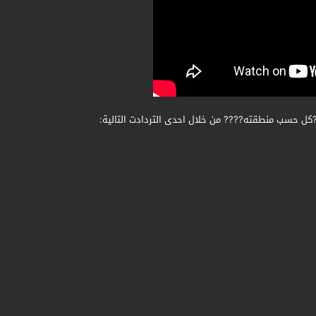
?كل حسب منطقته???? من خلال احدى التردادت التالية: