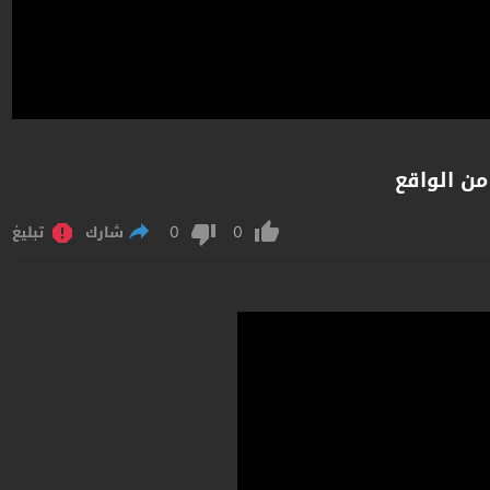
من الواقع
0
0
شارك
تبليغ