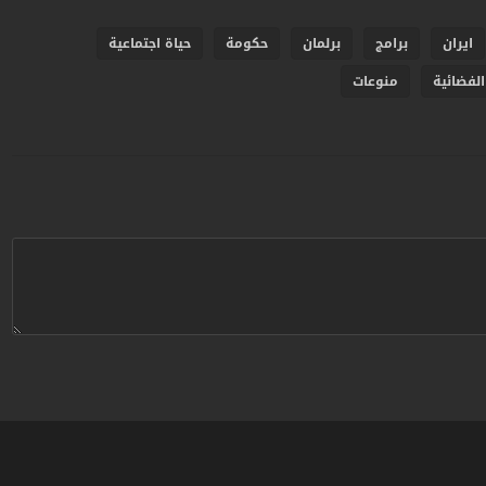
ايران
برامج
برلمان
حكومة
حياة اجتماعية
الفضائية
منوعات
ردبريس