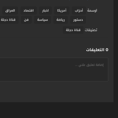
اوسمة
أحزاب
أمريكا
اخبار
اقتصاد
العراق
دستور
رياضة
سياسة
فن
قناة دجلة 
تصنيفات
قناة دجلة
0 التعليقات
سومر اونلاين SumerOnline
© 2026 جميع الحقوق محفوظة. تصميم
مجلة الوو