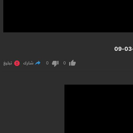
0
0
شارك
تبليغ