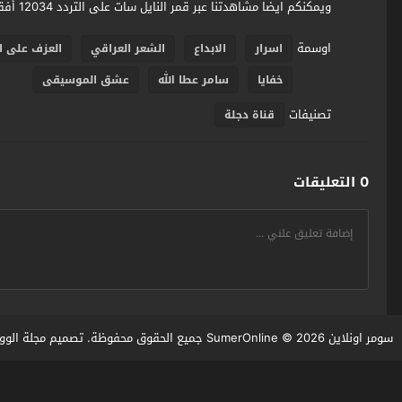
ويمكنكم ايضا مشاهدتنا عبر قمر النايل سات على التردد 12034 أفقي 27500
اوسمة
اسرار
الابداع
الشعر العراقي
العزف على ال
خفايا
سامر عطا الله
عشق الموسيقى
تصنيفات
قناة دجلة
0 التعليقات
سومر اونلاين SumerOnline
© 2026 جميع الحقوق محفوظة. تصميم
مجلة الوو