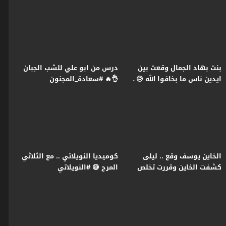
رمضان2026
#النويلاتي #رمضان2026
بنت بهاد الجمال وقعت بين
درس من ابو علي للشب الجبان
ايدين ناس ما بخافوا الله 😥 ـ
👌🔥 #سعادة_المجنون
النويلاتي
#رمضان2026 #غولدن_لاين
الخاين يوسف وقع .. ليلى
كوميديا النويلاتي .. مع الثلاثي
كشفت الخاين وقررت تخلص
المرح 😅 #النويلاتي
عليه 🔥😱 سعادة المجنون
#رمضان2026