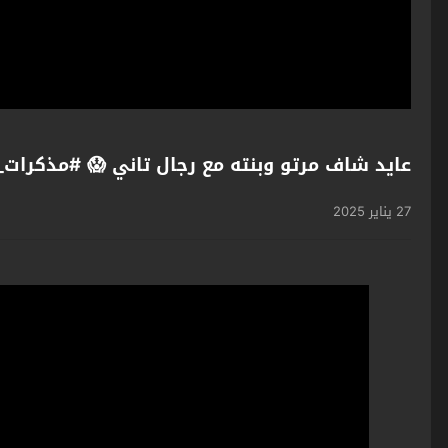
 #مذكرات_عشيقة_سابقة #غولدن_لاين #اكسبلور
27 يناير 2025