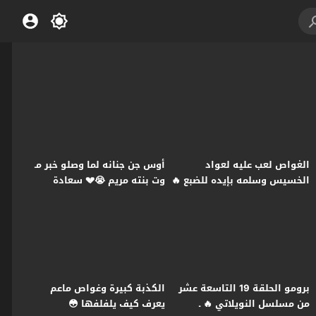
الغواص لعب عليه لعواد
أوس جن جنانه لما وصلو خبر مـ
الخسيس وسلمه بإيده للضبع 🔥
وت بنته مريم 😭💔 سعادة
ـ النويلاتي
المجنون
برومو الحلقة 19 التاسعة عشر
الكذبة كبيرة وغواص ماعم
من مسلسل النويلاتي 🔥 ـ
يعرف كيف يلفلفها 😳