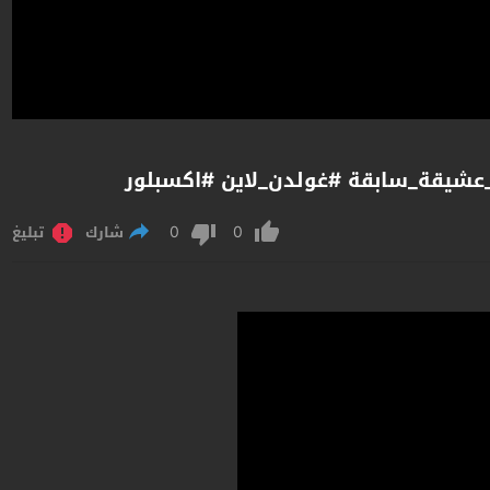
عايد شاف مرتو وبنته مع رجال تاني 
0
0
تبليغ
شارك