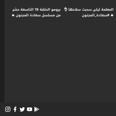
المعلمة ليلى سحبت سلاحها 👌
برومو الحلقة 19 التاسعة عشر
🔥 #سعادة_المجنون
من مسلسل سعادة المجنون 🔥
#رمضان2026 #غولدن_لاين