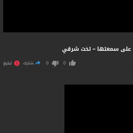
ة على سمعتها – تخت شرقي
0
0
شارك
تبليغ