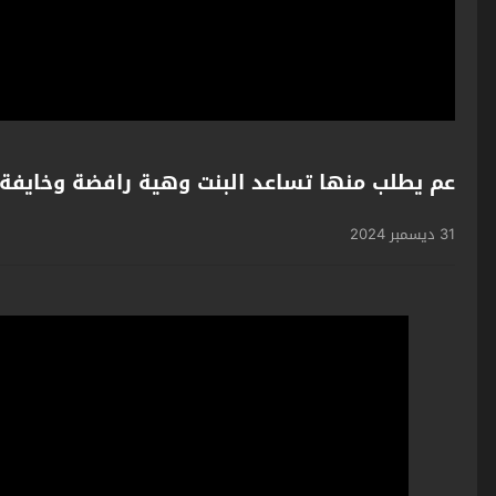
عم يطلب منها تساعد البنت وهية رافضة وخايف
31 ديسمبر 2024