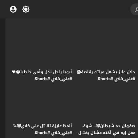
جلال عايز يشغل مراته رقاصة😱
أبويا راجل ندل وأمي خاطيا😭❤️
#علي_كلاي #Shorts
#علي_كلاي #Shorts
صفوان ده شيطان👿.. شوف
ألمظ عايزة تقـ تل علي كلاي👿🔪
عمل إيه في أخته عشان يقتـ ل
#علي_كلاي #Shorts