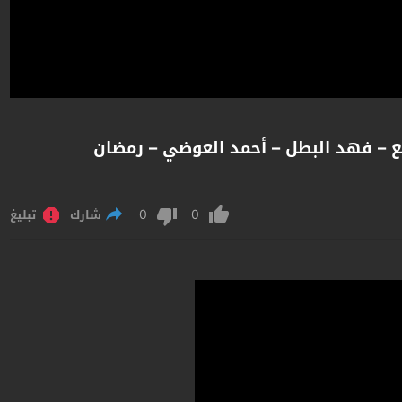
وابع – فهد البطل – أحمد العوضي – رمضان
0
0
شارك
تبليغ