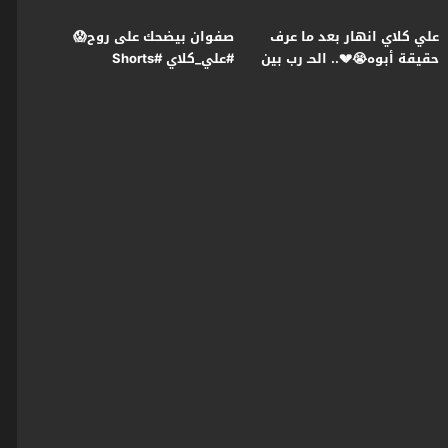
علي كلاي انهار بعد ما عرف
صفوان بيضحك على روح😱
حقيقة أبوه😭💔.. الحـ رب بين
#علي_كلاي #Shorts
عزازي ومنصور بدأت😯
#علي_كلاي