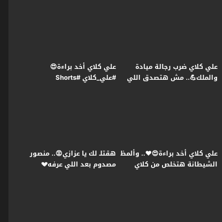
اللي في بطنها😭#علي_كلاي
علي كلاي ضرب رجالة ميادة
علي كلاي أخد براءة😍
والملك💪.. مش هتصدق اللي
#علي_كلاي #Shorts
حصل لـ روح😱#علي_كلاي
علي كلاي أخد براءة😍❤️.. وألمظ
هقتلـ لك يا عزازي😡.. منصور
الشيطانة هتخلص من كلاي
مصدوم بعد اللي عرفه💔
عشان تورثه😱#علي_كلاي
#علي_كلاي #Shorts