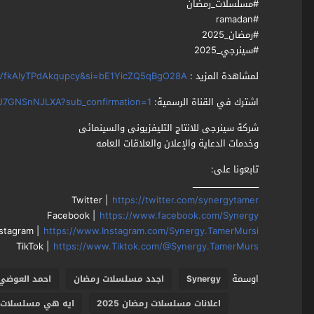
#مسلسلات_رمضان
#ramadan
#رمضان_2025
#سينرجي_2025
لمشاهدة المزيد :
j9PVfkAIyTPdAkqupcy&si=bE1YicZQ5qBgO28A
اشترك في القناة الرسمية:
J7GNSnNJLXA?sub_confirmation=1
شركة سينرجى للانتاج التليفزيونى والسينمائى
وخدمات الدعاية والإعلان والعلاقات العامه
تابعونا على:
ـــــــــــــــــــــــــــــــــــــــــــــــ
Twitter |
https://twitter.com/synergytamer
Facebook |
https://www.facebook.com/Synergy
nstagram |
https://www.Instagram.com/Synergy.TamerMursi
TikTok |
https://www.Tiktok.com/@Synergy.TamerMurs
اوسمة
Synergy
اجدد مسلسلات رمضان
احمد العوضي
اعلانات مسلسلات رمضان 2025
ايه هي مسلسلات رمض