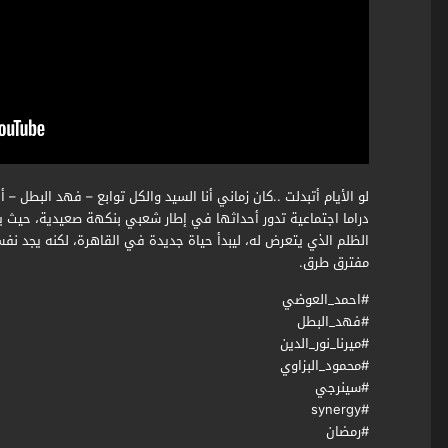
لو الأيام أتبدلت ..كان زماني أنا السيد والكل توابع – فهد البطل – أحمد ال
دراما اجتماعية تدور أحداثها في إطار شعبي بنكهة صعيدية، حيث
الظلم الذي يتعرض له، ليبدأ حياة جديدة في القاهرة، لكنه يجد نف
مفترق طرق.
#احمد_العوضي
#فهد_البطل
#ميرنا_نور_الدين
#محمود_البزاوي
#سينرجي
#synergy
#رمضان