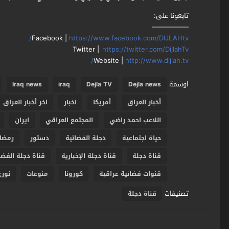
تابعونا على:
—————–
Facebook |
https://www.facebook.com/DIJLAHtv/
Twitter |
https://twitter.com/DijlahTv
Website |
http://www.dijlah.tv/
اوسمة
Iraq news
iraq
Dejla TV
Dejla news
أخبار العراق
أمريكا
اخبار
اخر أخبار العراق
اللاعب احمد راضي
المجتمع العراقي
ايران
حياة اجتماعية
دجلة الفضائية
دستور
رمضان
قناة دجلة
قناة دجلة الإخبارية
قناة دجلة الفضا
قنوات فضائية عراقية
كورونا
منوعات
نوري
تصنيفات
قناة دجلة