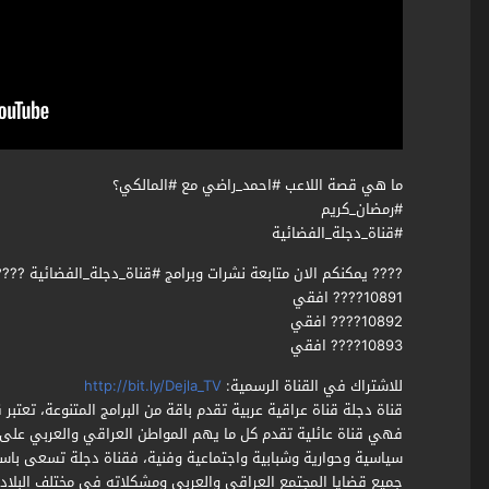
ما هي قصة اللاعب #احمد_راضي مع #المالكي؟
#رمضان_كريم
#قناة_دجلة_الفضائية
???? يمكنكم الان متابعة نشرات وبرامج #قناة_دجلة_الفضائية ???
10891???? افقي
10892???? افقي
10893???? افقي
للاشتراك في القناة الرسمية:
http://bit.ly/Dejla_TV
قناة دجلة قناة عراقية عربية تقدم باقة من البرامج المتنوعة، تعتبر 
فهي قناة عائلية تقدم كل ما يهم المواطن العراقي والعربي على ح
سياسية وحوارية وشبابية واجتماعية وفنية، فقناة دجلة تسعى باست
جميع قضايا المجتمع العراقي والعربي ومشكلاته في مختلف البلاد ا