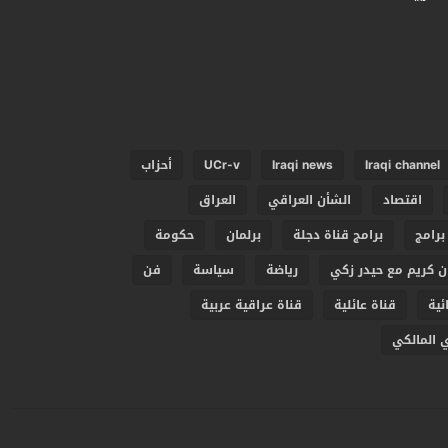
Iraqi channel
Iraqi news
UCr-v
أحزاب
اقتصاد
الشأن العراقي
العراق
برامج
برامج قناة دجلة
برلمان
حكومة
 كريم مع حيدر زكي
رياضة
سياسة
فن
ئية
قناة عائلية
قناة عراقية عربية
 المالكي