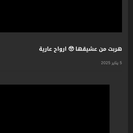
هربت من عشيقها 🥺 ارواح عارية
5 يناير 2025