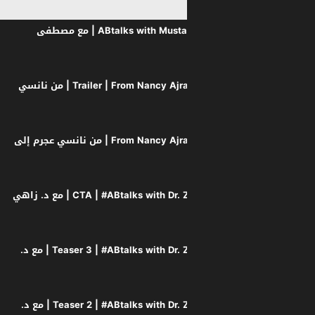
#ABtalks with Mustafa the Poet | Chapter 245 | مع مصطفى
Trailer | From Nancy Ajram to F1 | #ABtalks Journal | من نانسي
From Nancy Ajram to F1 | #ABtalks Journal | من نانسي عجرم إلى
CTA | #ABtalks with Dr. Zahi Hawass | Chapter 244 | مع د. زاهي
Teaser 3 | #ABtalks with Dr. Zahi Hawass | Chapter 244 | مع د.
Teaser 2 | #ABtalks with Dr. Zahi Hawass | Chapter 244 | مع د.