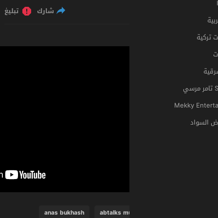
شارك
تبليغ
anas bukhash
abtalks m