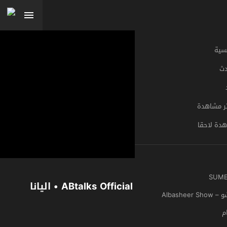
#ABtalks Official Trailer | Elyanna • اليانا