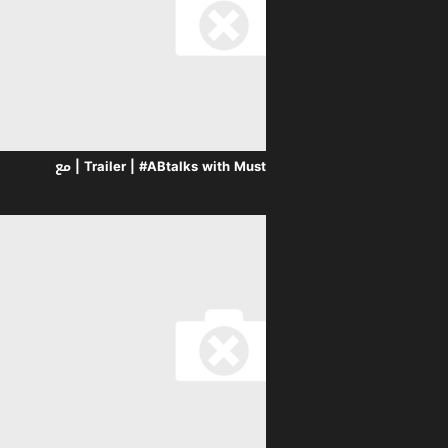
Trailer | #ABtalks with Mustafa the Poet | Chapter 245 | مع