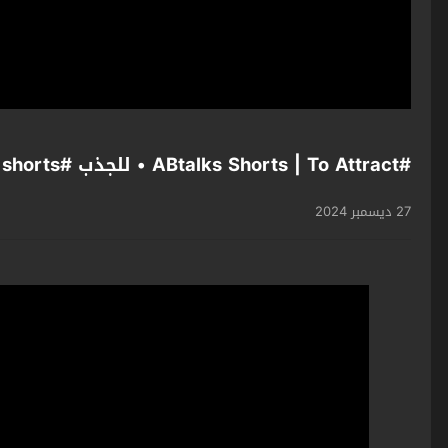
#ABtalks Shorts | To Attract • للجذب #shorts
27 ديسمبر 2024