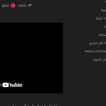
شارك
تبليغ