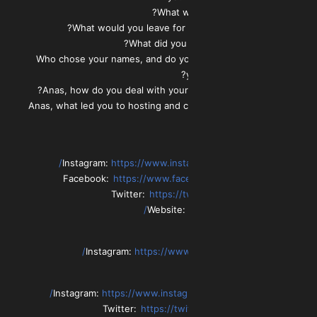
1:05:08 – Who chose your names, and do y
1:18:53 – Anas, what led you to hosting a
Instagram:
https://www.ins
Facebook:
https://www.fa
Twitter:
https://
Website:
Instagram:
https://www
Instagram:
https://www.insta
Twitter:
https://t