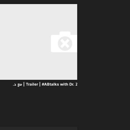
Trailer | #ABtalks with Dr. Zahi Hawass | Chapter 244 | مع د.