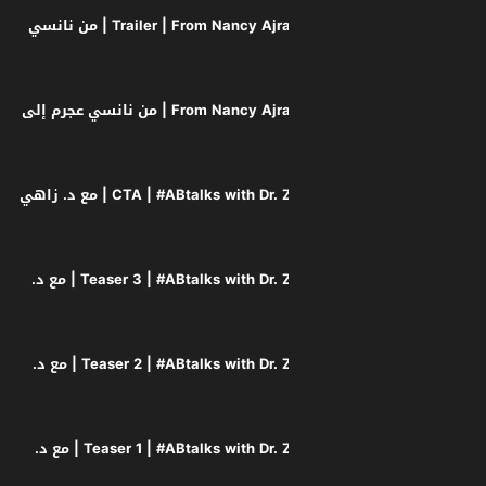
Trailer | From Nancy Ajram to F1 | #ABtalks Journal | من نانسي
From Nancy Ajram to F1 | #ABtalks Journal | من نانسي عجرم إلى
CTA | #ABtalks with Dr. Zahi Hawass | Chapter 244 | مع د. زاهي
Teaser 3 | #ABtalks with Dr. Zahi Hawass | Chapter 244 | مع د.
Teaser 2 | #ABtalks with Dr. Zahi Hawass | Chapter 244 | مع د.
Teaser 1 | #ABtalks with Dr. Zahi Hawass | Chapter 244 | مع د.