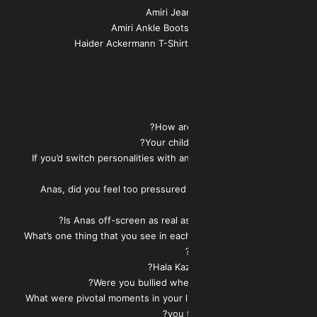
12:47 – If you’d switch personalities wit
16:57 – Anas, did you feel too pressur
20:13 – What’s one thing that you see in e
30:22 – What were pivotal moments in your
you 