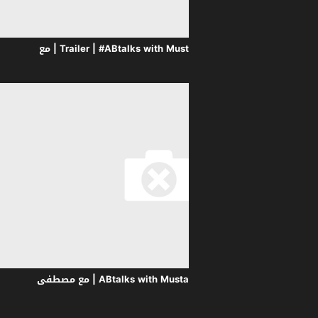
Trailer | #ABtalks with Mustafa the Poet | Chapter 245 | مع
#ABtalks with Mustafa the Poet | Chapter 245 | مع مصطفى