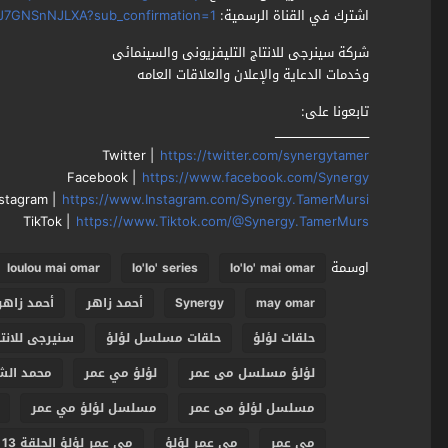
اشترك في القناة الرسمية:
J7GNSnNJLXA?sub_confirmation=1
شركة سينرجى للانتاج التليفزيونى والسينمائى
وخدمات الدعاية والإعلان والعلاقات العامه
تابعونا على:
ـــــــــــــــــــــــــــــــــــــــــــــــ
Twitter |
https://twitter.com/synergytamer
Facebook |
https://www.facebook.com/Synergy
nstagram |
https://www.Instagram.com/Synergy.TamerMursi
TikTok |
https://www.Tiktok.com/@Synergy.TamerMurs
اوسمة
loulou mai omar
lo'lo' series
lo'lo' mai omar
may omar
Synergy
أحمد زاهر
أحمد زاه
حلقات لؤلؤ
حلقات مسلسل لؤلؤ
سنيرجى للانتا
لؤلؤ مسلسل مى عمر
لؤلؤ مي عمر
محمد الش
مسلسل لؤلؤ مى عمر
مسلسل لؤلؤ مي عمر
مي عمر
مي عمر لؤلؤ
مي عمر لؤلؤ الحلقة 13