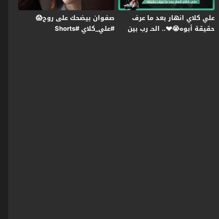
علي كلاي انهار بعد ما عرف
صفوان بيضحك على روح😱
حقيقة أبوه😭💔.. الحـ رب بين
#علي_كلاي #Shorts
عزازي ومنصور بدأت😯
#علي_كلاي