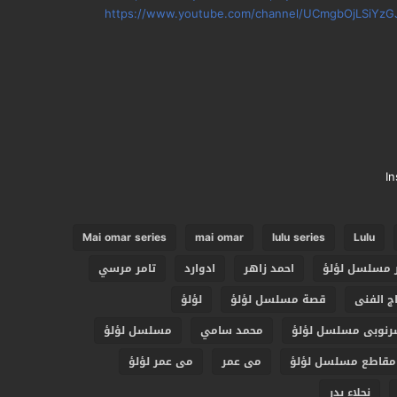
https://www.youtube.com/channel/UCmgbOjLSiYzG
I
Mai omar series
mai omar
lulu series
Lulu
ر مسلسل لؤلؤ
احمد زاهر
ادوارد
تامر مرسي
ج الفنى
قصة مسلسل لؤلؤ
لؤلؤ
رنوبى مسلسل لؤلؤ
محمد سامي
مسلسل لؤلؤ
مقاطع مسلسل لؤلؤ
مى عمر
مى عمر لؤلؤ
نجلاء بدر