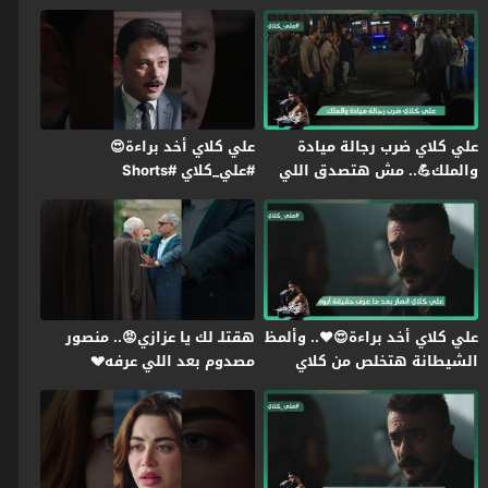
اللي في بطنها😭#علي_كلاي
علي كلاي ضرب رجالة ميادة
علي كلاي أخد براءة😍
والملك💪.. مش هتصدق اللي
#علي_كلاي #Shorts
حصل لـ روح😱#علي_كلاي
علي كلاي أخد براءة😍❤️.. وألمظ
هقتلـ لك يا عزازي😡.. منصور
الشيطانة هتخلص من كلاي
مصدوم بعد اللي عرفه💔
عشان تورثه😱#علي_كلاي
#علي_كلاي #Shorts