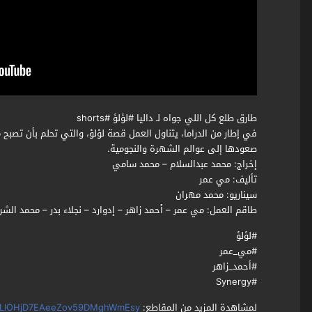
طارق طلع كل اللي جواه لـ داليا #لؤلؤ #shorts
في إطار من الدراما، يتناول العمل قصة لؤلؤ، والتي تحلم بأن تصبح
صعودها إلى عوالم الشهرة والنجومية.
ﺇﺧﺮاﺝ: محمد عبدالسلام – محمد سامي
ﺗﺄﻟﻴﻒ: مي عمر
سيناريو: محمد مهران
طاقم العمل: مي عمر – أحمد زاهر – إدوارد – نجلاء بدر – محمد الش
#لؤلؤ
#مي_عمر
#أحمد_زاهر
#Synergy
لمشاهدة المزيد من المقاطع:
i2YZLIOHjD7EAeeZov59DMghWmEsy