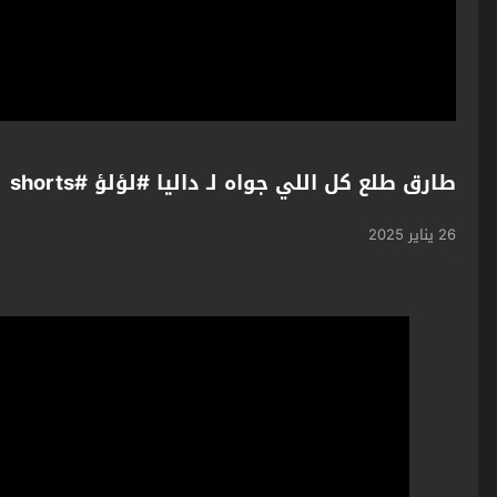
طارق طلع كل اللي جواه لـ داليا #لؤلؤ #shorts
26 يناير 2025