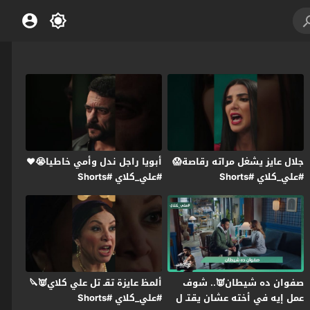
جلال عايز يشغل مراته رقاصة😱
أبويا راجل ندل وأمي خاطيا😭❤️
#علي_كلاي #Shorts
#علي_كلاي #Shorts
صفوان ده شيطان👿.. شوف
ألمظ عايزة تقـ تل علي كلاي👿🔪
عمل إيه في أخته عشان يقتـ ل
#علي_كلاي #Shorts